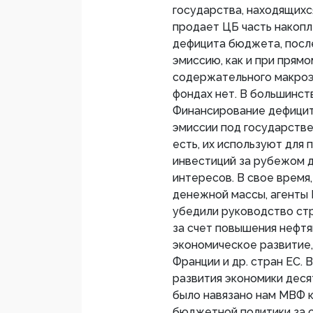
государства, находящихс
продает ЦБ часть накоп
дефицита бюджета, посл
эмиссию, как и при прям
содержательного макроэ
фондах нет. В большинств
Финансирование дефицит
эмиссии под государствен
есть, их используют для
инвестиций за рубежом 
интересов. В свое время
денежной массы, агенты
убедили руководство ст
за счет повышения нефтя
экономическое развитие
Франции и др. стран ЕС.
развития экономики дес
было навязано нам МВФ 
бюджетной политики за с