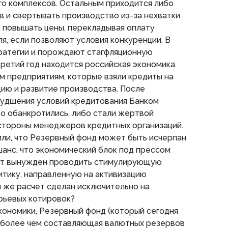
го комплексов. Остальным приходится либо
в и свертывать производство из-за нехватки
 повышать цены, перекладывая оплату
я, если позволяют условия конкуренции. В
тратегии и порождают стагфляционную
третий год находится российская экономика.
м предприятиям, которые взяли кредиты на
ию и развитие производства. После
худшения условий кредитования Банком
ибо обанкротились, либо стали жертвой
 стороны менеджеров кредитных организаций.
ли, что Резервный фонд может быть исчерпан
 шанс, что экономический блок под прессом
ет вынужден проводить стимулирующую
тику, направленную на активизацию
 же расчет сделан исключительно на
рьевых котировок?
кономики, Резервный фонд (который сегодня
е более чем составляющая валютных резервов