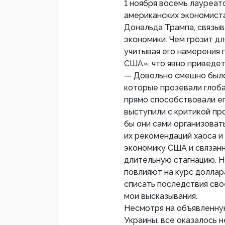
1 ноября восемь лауреат
американских экономиста
Дональда Трампа, связыв
экономики. Чем грозит д
учитывая его намерения 
США», что явно приведет
— Довольно смешно было
которые прозевали глоба
прямо способствовали е
выступили с критикой п
бы они сами организоват
их рекомендаций хаоса и
экономику США и связанн
длительную стагнацию. Н
повлияют на курс доллар
списать последствия сво
мои высказывания.
Несмотря на объявленну
Украины, все оказалось 