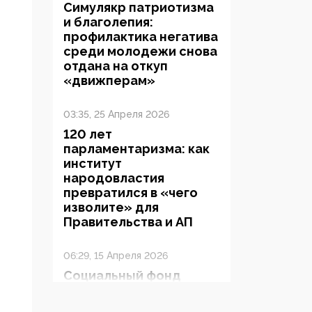
Симулякр патриотизма
и благолепия:
профилактика негатива
среди молодежи снова
отдана на откуп
«движперам»
03:35, 25 Апреля 2026
120 лет
парламентаризма: как
институт
народовластия
превратился в «чего
изволите» для
Правительства и АП
06:29, 15 Апреля 2026
Социальный фонд
России – пионер
жесткого внедрения