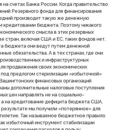
я на счетах Банка России. Когда правительство
лений Резервного фонда для финансирования
едний производит такую же денежную
ом кредитовании бюджета. Поэтому никакого
кономического смысла в этих резервных
е стран, включая США и ЕС, таких фондов нет.
а бюджета они ведут путем денежной
ные обязательства. А в тех странах, где они
 производственных и инфраструктурных
для продвижения своих экономических
, под предлогом стерилизации «избыточной»
 Вашингтонских финансовых организаций
раны дополнительные налоговые поступления
ных цен направлять не на социально-
, а на кредитование дефицита бюджета США,
 В результате мы получили «потерянное» для
ятилетие. Так называемое бюджетное правило
как избыточный инструмент стабилизации
чет сокращения расходов в пользу