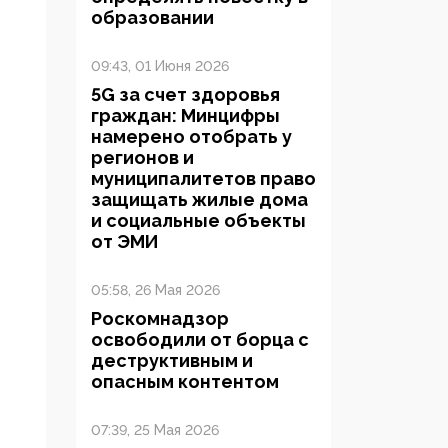
образовании
09:43, 01 Июня 2026
5G за счет здоровья
граждан: Минцифры
намерено отобрать у
регионов и
муниципалитетов право
защищать жилые дома
и социальные объекты
от ЭМИ
05:58, 26 Мая 2026
Роскомнадзор
освободили от борца с
деструктивным и
опасным контентом
07:39, 25 Мая 2026