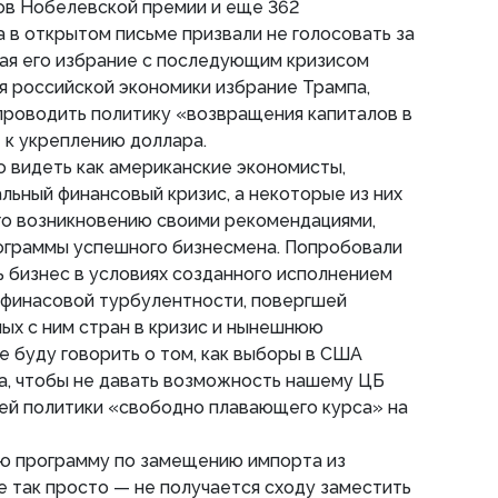
ов Нобелевской премии и еще 362
 в открытом письме призвали не голосовать за
ая его избрание с последующим кризисом
ля российской экономики избрание Трампа,
проводить политику «возвращения капиталов в
 к укреплению доллара.
 видеть как американские экономисты,
льный финансовый кризис, а некоторые из них
го возникновению своими рекомендациями,
рограммы успешного бизнесмена. Попробовали
ь бизнес в условиях созданного исполнением
 финасовой турбулентности, повергшей
ых с ним стран в кризис и нынешнюю
е буду говорить о том, как выборы в США
а, чтобы не давать возможность нашему ЦБ
ей политики «свободно плавающего курса» на
ю программу по замещению импорта из
не так просто — не получается сходу заместить