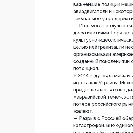
важнейшие позиции маши
авиадвигатели и некотор
закупаемое у предприятий
— И не могло получиться
десятилетиями. Гораздо 
культурно-идеологическ
целью нейтрализации не
организовывали американ
созданный поколениями 
потенциал.
В 2014 году евразийская
игрока как Украину. Мож
предположить, что когда
«евразийской теме», хот
потере российского рынк
жалеют.
— Разрыв с Россией обе
катастрофой. Вне единог
население Украины обре