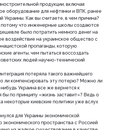
ностроительной продукции, включая
ое оборудование для нефтянки и ВПК, ранее
 Украины. Как вы считаете, в чем причина?
, потому что инженерные школы создаются
дешевле было потратить немного денег на
ое воздействие на украинское общество с
онацистской пропаганды, которую
ские агенты, чем пытаться воссоздать
советских людей научно-технический
 интеграция потеряла такого важнейшего
но ли компенсировать эту потерю? Можно ли
-нибудь Украина все же вернется к
я бы по принципу «жизнь заставит»? Ведь о
а некоторые киевские политики уже вслух
рнулся для Украины экономической
о экономического пространства с Россией
чено на жалкое существование в качестве