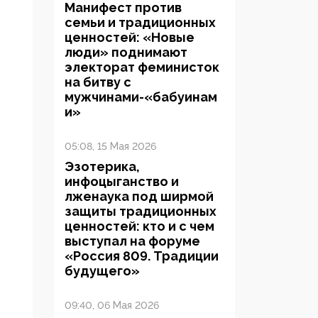
Манифест против
семьи и традиционных
ценностей: «Новые
люди» поднимают
электорат феминисток
на битву с
мужчинами-«бабуинам
и»
05:08, 15 Мая 2026
Эзотерика,
инфоцыганство и
лженаука под ширмой
защиты традиционных
ценностей: кто и с чем
выступал на форуме
«Россия 809. Традиции
будущего»
09:40, 06 Мая 2026