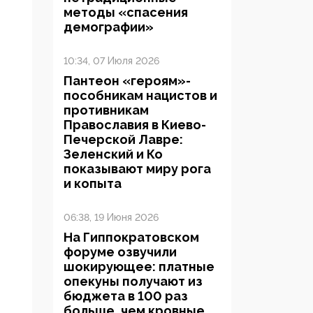
методы «спасения
демографии»
10:34, 07 Июля 2026
Пантеон «героям»-
пособникам нацистов и
противникам
Православия в Киево-
Печерской Лавре:
Зеленский и Ко
показывают миру рога
и копыта
06:38, 19 Июня 2026
На Гиппократовском
форуме озвучили
шокирующее: платные
опекуны получают из
бюджета в 100 раз
больше, чем кровные