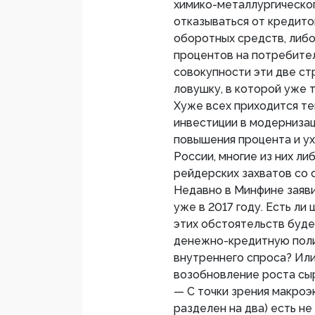
химико-металлургическо
отказываться от кредито
оборотных средств, либо
процентов на потребител
совокупности эти две с
ловушку, в которой уже 
Хуже всех приходится те
инвестиции в модернизац
повышения процента и у
России, многие из них л
рейдерских захватов со
Недавно в Минфине заяви
уже в 2017 году. Есть ли
этих обстоятельств буд
денежно-кредитную поли
внутреннего спроса? Или
возобновление роста сы
— С точки зрения макроэ
разделен на два) есть н