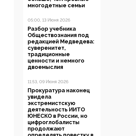
многодетные семьи
05:00, 13 Июня 2026
Разбор учебника
Обществознания под
редакцией Медведева:
суверенитет,
традиционные
ценности и немного
двоемыслия
11:53, 09 Июня 2026
Прокуратура наконец
увидела
экстремистскую
деятельность ИИТО
ЮНЕСКО в России, но
цифроглобалисты
продолжают
определять повестку в