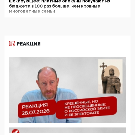
шокирующее: платные опекуны получают из
бюджета в 100 раз больше, чем кровные
многодетные семьи
05:00, 13 Июня 2026
Разбор учебника Обществознания под редакцией
Медведева: суверенитет, традиционные ценности
и немного двоемыслия
РЕАКЦИЯ
11:53, 09 Июня 2026
Прокуратура наконец увидела экстремистскую
деятельность ИИТО ЮНЕСКО в России, но
цифроглобалисты продолжают определять
повестку в образовании
09:43, 01 Июня 2026
5G за счет здоровья граждан: Минцифры намерено
отобрать у регионов и муниципалитетов право
защищать жилые дома и социальные объекты от
ЭМИ
05:58, 26 Мая 2026
Роскомнадзор освободили от борца с
деструктивным и опасным контентом
07:39, 25 Мая 2026