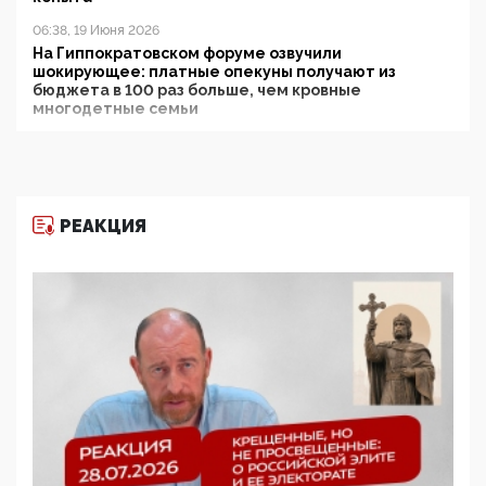
06:38, 19 Июня 2026
На Гиппократовском форуме озвучили
шокирующее: платные опекуны получают из
бюджета в 100 раз больше, чем кровные
многодетные семьи
05:00, 13 Июня 2026
Разбор учебника Обществознания под редакцией
Медведева: суверенитет, традиционные ценности
и немного двоемыслия
РЕАКЦИЯ
11:53, 09 Июня 2026
Прокуратура наконец увидела экстремистскую
деятельность ИИТО ЮНЕСКО в России, но
цифроглобалисты продолжают определять
повестку в образовании
09:43, 01 Июня 2026
5G за счет здоровья граждан: Минцифры намерено
отобрать у регионов и муниципалитетов право
защищать жилые дома и социальные объекты от
ЭМИ
05:58, 26 Мая 2026
Роскомнадзор освободили от борца с