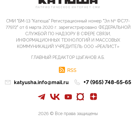
Сионистское правительство благосклонно
ПАТРИОТИЧЕСКОЕ ИНТЕРНЕТ СМИ
разрешило православным христианам провести
обряд Схождения Бл...
СМИ "БМ-13 "Катюша" Регистрационный номер "Эл № ФС77-
09:40, 10 Апреля 2026
77972" от 6 марта 2020 г. зарегистрировано ФЕДЕРАЛЬНОЙ
Честно говоря, ситуация с продвижением через
СЛУЖБОЙ ПО НАДЗОРУ В СФЕРЕ СВЯЗИ,
российские крупнейшие СМИ персоны Эррола
ИНФОРМАЦИОННЫХ ТЕХНОЛОГИЙ И МАССОВЫХ
Маска (отца Ил...
КОММУНИКАЦИЙ УЧРЕДИТЕЛЬ ООО «РЕАЛИСТ»
07:11, 10 Апреля 2026
ГЛАВНЫЙ РЕДАКТОР ЦЫГАНОВ А.Б.
Те, кто стоят за массовым завозом в Россию
инокультурных мигрантов, в общем-то понимают,
что делают ...
RSS
09:34, 09 Апреля 2026
+7 (965) 748-65-65
katyusha.info@mail.ru
Благодаря знакомым, стали известны подробности
истории с белгородскими "Орланами",которые
сбили свыш...
09:01, 09 Апреля 2026
Снова о главном на фронте. Противник вновь
2026 © Все права защищены
захватил "малое небо" на украинском ТВД.
Противник расшир...
08:05, 09 Апреля 2026