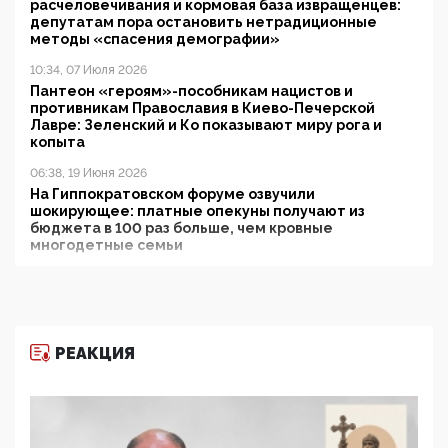
расчеловечивания и кормовая база извращенцев:
депутатам пора остановить нетрадиционные
методы «спасения демографии»
10:34, 07 Июля 2026
Пантеон «героям»-пособникам нацистов и
противникам Православия в Киево-Печерской
Лавре: Зеленский и Ко показывают миру рога и
копыта
06:38, 19 Июня 2026
На Гиппократовском форуме озвучили
шокирующее: платные опекуны получают из
бюджета в 100 раз больше, чем кровные
многодетные семьи
05:00, 13 Июня 2026
Разбор учебника Обществознания под редакцией
Медведева: суверенитет, традиционные ценности
и немного двоемыслия
РЕАКЦИЯ
11:53, 09 Июня 2026
Прокуратура наконец увидела экстремистскую
деятельность ИИТО ЮНЕСКО в России, но
цифроглобалисты продолжают определять
повестку в образовании