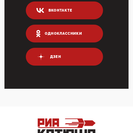
04:47, 10 Апреля 2026
ВКОНТАКТЕ
ИНН для переводов по СБП это первый шаг из
логических двухЗаполнение ИНН при любых
переводах по ...
03:35, 10 Апреля 2026
ОДНОКЛАССНИКИ
Суммарное вознаграждение менеджменту в 15
крупных банках по итогам 2025 года превысило 63
млрд руб. ...
03:01, 10 Апреля 2026
ДЗЕН
Террорист и убийца Буданов вальяжно сообщил,
что союзники просили Киев не наносить удары по
энергети...
01:54, 10 Апреля 2026
ПрезидентПутинвчера вечером обьявил
Пасхальное перемирие с 16 часов субботы до конца
дня Воскресен...
01:09, 10 Апреля 2026
Цифроконцлагерь работает только на
входМошенники активно пользуются аккаунтами на
Госуслугах уме...
12:01, 10 Апреля 2026