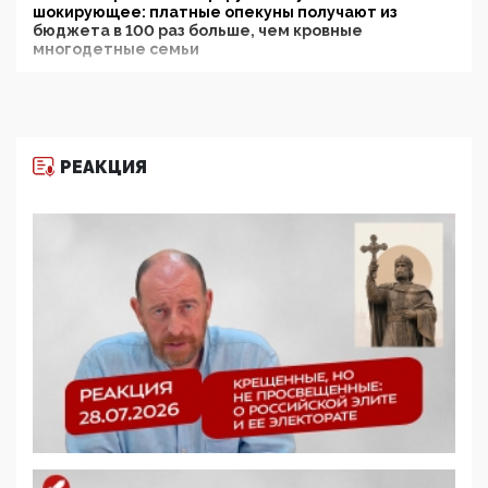
шокирующее: платные опекуны получают из
бюджета в 100 раз больше, чем кровные
многодетные семьи
05:00, 13 Июня 2026
Разбор учебника Обществознания под редакцией
Медведева: суверенитет, традиционные ценности
и немного двоемыслия
РЕАКЦИЯ
11:53, 09 Июня 2026
Прокуратура наконец увидела экстремистскую
деятельность ИИТО ЮНЕСКО в России, но
цифроглобалисты продолжают определять
повестку в образовании
09:43, 01 Июня 2026
5G за счет здоровья граждан: Минцифры намерено
отобрать у регионов и муниципалитетов право
защищать жилые дома и социальные объекты от
ЭМИ
05:58, 26 Мая 2026
Роскомнадзор освободили от борца с
деструктивным и опасным контентом
07:39, 25 Мая 2026