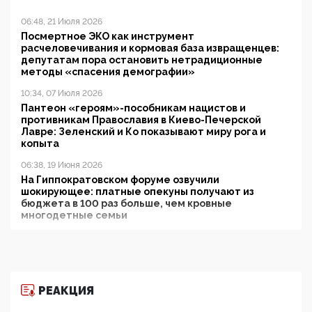
06:48, 21 Июля 2026
Посмертное ЭКО как инструмент
расчеловечивания и кормовая база извращенцев:
депутатам пора остановить нетрадиционные
методы «спасения демографии»
10:34, 07 Июля 2026
Пантеон «героям»-пособникам нацистов и
противникам Православия в Киево-Печерской
Лавре: Зеленский и Ко показывают миру рога и
копыта
06:38, 19 Июня 2026
На Гиппократовском форуме озвучили
шокирующее: платные опекуны получают из
бюджета в 100 раз больше, чем кровные
многодетные семьи
05:00, 13 Июня 2026
Разбор учебника Обществознания под редакцией
Медведева: суверенитет, традиционные ценности
и немного двоемыслия
РЕАКЦИЯ
11:53, 09 Июня 2026
Прокуратура наконец увидела экстремистскую