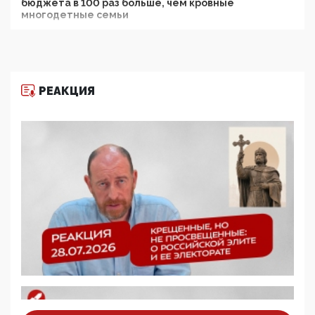
бюджета в 100 раз больше, чем кровные
многодетные семьи
05:00, 13 Июня 2026
Разбор учебника Обществознания под редакцией
Медведева: суверенитет, традиционные ценности
и немного двоемыслия
РЕАКЦИЯ
11:53, 09 Июня 2026
Прокуратура наконец увидела экстремистскую
деятельность ИИТО ЮНЕСКО в России, но
цифроглобалисты продолжают определять
повестку в образовании
09:43, 01 Июня 2026
5G за счет здоровья граждан: Минцифры намерено
отобрать у регионов и муниципалитетов право
защищать жилые дома и социальные объекты от
ЭМИ
05:58, 26 Мая 2026
Роскомнадзор освободили от борца с
деструктивным и опасным контентом
07:39, 25 Мая 2026
Манифест против семьи и традиционных