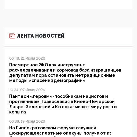
ЛЕНТА НОВОСТЕЙ
06:48, 21 Июля 2026
Посмертное ЭКО как инструмент
расчеловечивания и кормовая база извращенцев:
депутатам пора остановить нетрадиционные
методы «спасения демографии»
10:34, 07 Июля 2026
Пантеон «героям»-пособникам нацистов и
противникам Православия в Киево-Печерской
Лавре: Зеленский и Ко показывают миру рога и
копыта
06:38, 19 Июня 2026
На Гиппократовском форуме озвучили
шокирующее: платные опекуны получают из