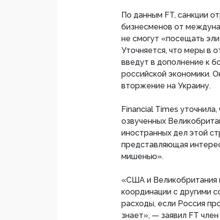
По данным FT, санкции о
бизнесменов от междуна
не смогут «посещать эл
Уточняется, что меры в 
введут в дополнение к б
российской экономики. О
вторжение на Украину.
Financial Times уточнил
озвученных Великобрита
иностранных дел этой ст
представляющая интерес
мишенью».
«США и Великобритания и
координации с другими 
расходы, если Россия пр
знает», — заявил FT чле