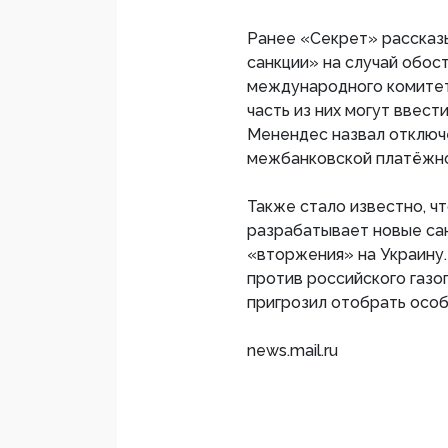
Ранее «Секрет» рассказ
санкции» на случай обос
международного комитет
часть из них могут ввест
Менендес назвал отключ
межбанковской платёжно
Также стало известно, ч
разрабатывает новые сан
«вторжения» на Украину
против российского газо
пригрозил отобрать особ
news.mail.ru