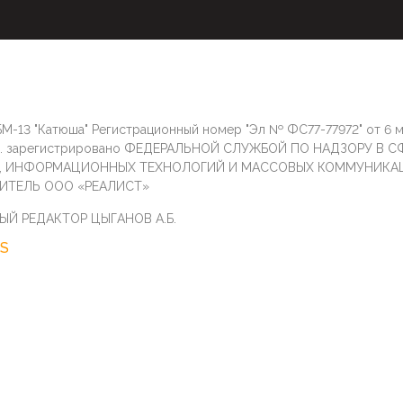
М-13 "Катюша" Регистрационный номер "Эл № ФС77-77972" от 6 
г. зарегистрировано ФЕДЕРАЛЬНОЙ СЛУЖБОЙ ПО НАДЗОРУ В С
И, ИНФОРМАЦИОННЫХ ТЕХНОЛОГИЙ И МАССОВЫХ КОММУНИКА
ИТЕЛЬ ООО «РЕАЛИСТ»
ЫЙ РЕДАКТОР ЦЫГАНОВ А.Б.
S