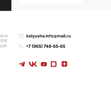
Симулякр патриотизма
и благолепия:
профилактика негатива
среди молодежи снова
отдана на откуп
«движперам»
марта
katyusha.info@mail.ru
03:35, 25 Апреля 2026
ФЕРЕ
+7 (965) 748-65-65
ЦИЙ
120 лет
парламентаризма: как
институт
народовластия
превратился в «чего
изволите» для
Правительства и АП
06:29, 15 Апреля 2026
Социальный фонд
России – пионер
жесткого внедрения