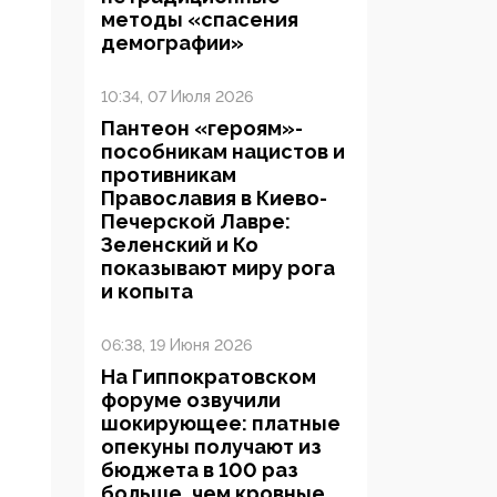
методы «спасения
демографии»
10:34, 07 Июля 2026
Пантеон «героям»-
пособникам нацистов и
противникам
Православия в Киево-
Печерской Лавре:
Зеленский и Ко
показывают миру рога
и копыта
06:38, 19 Июня 2026
На Гиппократовском
форуме озвучили
шокирующее: платные
опекуны получают из
бюджета в 100 раз
больше, чем кровные