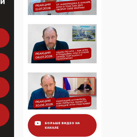
ТИ
Манифест против
семьи и традиционных
ценностей: «Новые
люди» поднимают
электорат феминисток
на битву с
мужчинами-«бабуинам
и»
05:08, 15 Мая 2026
Эзотерика,
инфоцыганство и
лженаука под ширмой
защиты традиционных
ценностей: кто и с чем
выступал на форуме
«Россия 809. Традиции
будущего»
БОЛЬШЕ ВИДЕО НА
КАНАЛЕ
09:40, 06 Мая 2026