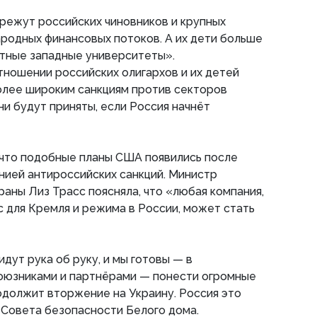
трежут российских чиновников и крупных
родных финансовых потоков. А их дети больше
итные западные университеты».
отношении российских олигархов и их детей
олее широким санкциям против секторов
ни будут приняты, если Россия начнёт
а, что подобные планы США появились после
нией антироссийских санкций. Министр
раны Лиз Трасс поясняла, что «любая компания,
 для Кремля и режима в России, может стать
дут рука об руку, и мы готовы — в
союзниками и партнёрами — понести огромные
одолжит вторжение на Украину. Россия это
н Совета безопасности Белого дома.