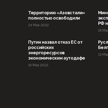
Территорию «Азовстали»
Мин
полностью освободили
эксп
РФ н
24 Мая 2022
18 Ма
Путин назвал отказ ЕС от
Русл
российских
Бел
энергоресурсов
13 Ма
экономическим аутодафе
18 Мая 2022