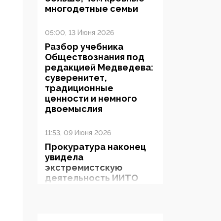
многодетные семьи
05:00, 13 Июня 2026
Разбор учебника
Обществознания под
редакцией Медведева:
суверенитет,
традиционные
ценности и немного
двоемыслия
11:53, 09 Июня 2026
Прокуратура наконец
увидела
экстремистскую
деятельность ИИТО
ЮНЕСКО в России, но
цифроглобалисты
продолжают
определять повестку в