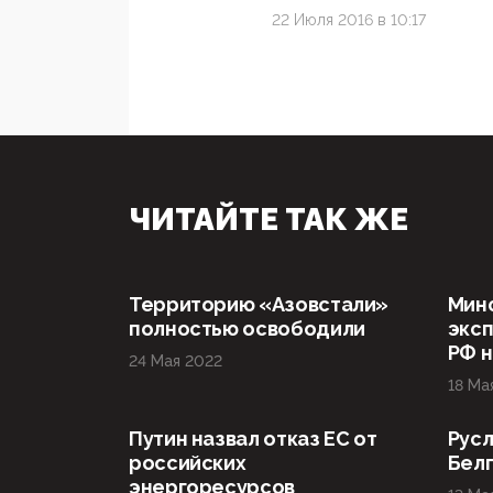
22 Июля 2016 в 10:17
ЧИТАЙТЕ ТАК ЖЕ
Территорию «Азовстали»
Мин
полностью освободили
эксп
РФ н
24 Мая 2022
18 Ма
Путин назвал отказ ЕС от
Русл
российских
Бел
энергоресурсов