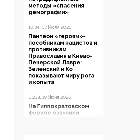
методы «спасения
демографии»
10:34, 07 Июля 2026
Пантеон «героям»-
пособникам нацистов и
противникам
Православия в Киево-
Печерской Лавре:
Зеленский и Ко
показывают миру рога
и копыта
06:38, 19 Июня 2026
На Гиппократовском
форуме озвучили
шокирующее: платные
опекуны получают из
бюджета в 100 раз
больше, чем кровные