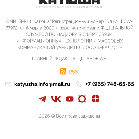
Сионистское правительство благосклонно
ПАТРИОТИЧЕСКОЕ ИНТЕРНЕТ СМИ
разрешило православным христианам провести
обряд Схождения Бл...
СМИ "БМ-13 "Катюша" Регистрационный номер "Эл № ФС77-
09:40, 10 Апреля 2026
77972" от 6 марта 2020 г. зарегистрировано ФЕДЕРАЛЬНОЙ
Честно говоря, ситуация с продвижением через
СЛУЖБОЙ ПО НАДЗОРУ В СФЕРЕ СВЯЗИ,
российские крупнейшие СМИ персоны Эррола
ИНФОРМАЦИОННЫХ ТЕХНОЛОГИЙ И МАССОВЫХ
Маска (отца Ил...
КОММУНИКАЦИЙ УЧРЕДИТЕЛЬ ООО «РЕАЛИСТ»
07:11, 10 Апреля 2026
ГЛАВНЫЙ РЕДАКТОР ЦЫГАНОВ А.Б.
Те, кто стоят за массовым завозом в Россию
инокультурных мигрантов, в общем-то понимают,
что делают ...
RSS
09:34, 09 Апреля 2026
+7 (965) 748-65-65
katyusha.info@mail.ru
Благодаря знакомым, стали известны подробности
истории с белгородскими "Орланами",которые
сбили свыш...
09:01, 09 Апреля 2026
Снова о главном на фронте. Противник вновь
2026 © Все права защищены
захватил "малое небо" на украинском ТВД.
Противник расшир...
08:05, 09 Апреля 2026