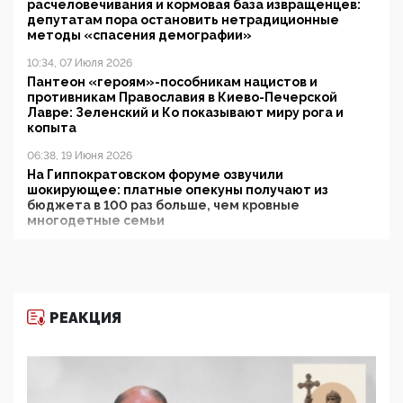
расчеловечивания и кормовая база извращенцев:
депутатам пора остановить нетрадиционные
методы «спасения демографии»
10:34, 07 Июля 2026
Пантеон «героям»-пособникам нацистов и
противникам Православия в Киево-Печерской
Лавре: Зеленский и Ко показывают миру рога и
копыта
06:38, 19 Июня 2026
На Гиппократовском форуме озвучили
шокирующее: платные опекуны получают из
бюджета в 100 раз больше, чем кровные
многодетные семьи
05:00, 13 Июня 2026
Разбор учебника Обществознания под редакцией
Медведева: суверенитет, традиционные ценности
и немного двоемыслия
РЕАКЦИЯ
11:53, 09 Июня 2026
Прокуратура наконец увидела экстремистскую
деятельность ИИТО ЮНЕСКО в России, но
цифроглобалисты продолжают определять
повестку в образовании