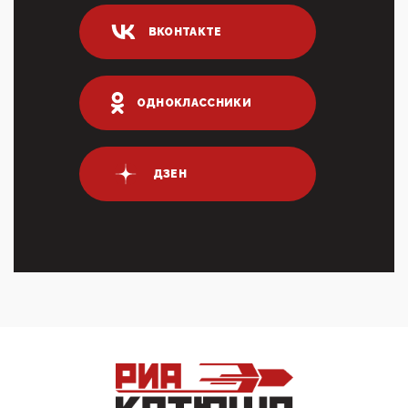
04:47, 10 Апреля 2026
ВКОНТАКТЕ
ИНН для переводов по СБП это первый шаг из
логических двухЗаполнение ИНН при любых
переводах по ...
03:35, 10 Апреля 2026
ОДНОКЛАССНИКИ
Суммарное вознаграждение менеджменту в 15
крупных банках по итогам 2025 года превысило 63
млрд руб. ...
03:01, 10 Апреля 2026
ДЗЕН
Террорист и убийца Буданов вальяжно сообщил,
что союзники просили Киев не наносить удары по
энергети...
01:54, 10 Апреля 2026
ПрезидентПутинвчера вечером обьявил
Пасхальное перемирие с 16 часов субботы до конца
дня Воскресен...
01:09, 10 Апреля 2026
Цифроконцлагерь работает только на
входМошенники активно пользуются аккаунтами на
Госуслугах уме...
12:01, 10 Апреля 2026