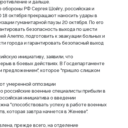
противление и дальше.
р обороны РФ Сергея Шойгу, российская и
00 18 октября прекращают наносить удары в
изации гуманитарной паузы 20 октября. По его
рантировать безопасность выхода по шести
й Алеппо, подготовить к эвакуации больных и
сти города и гарантировать безопасный выход
ийскую инициативу, заявили, что
ерыв в боевых действиях. В Госдепартаменте
м предложением", которое "пришло слишком
от умеренной оппозиции
то российские военные специалисты прибыли в
российская инициатива о введении
лжна "способствовать успеху в работе военных
в, которая завтра начнется в Женеве".
влена, прежде всего, на отделение