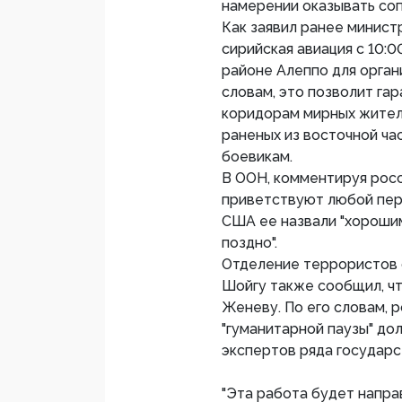
намерении оказывать со
Как заявил ранее минист
сирийская авиация с 10:
районе Алеппо для орган
словам, это позволит га
коридорам мирных жителе
раненых из восточной ча
боевикам.
В ООН, комментируя росс
приветствуют любой пер
США ее назвали "хороши
поздно".
Отделение террористов 
Шойгу также сообщил, ч
Женеву. По его словам, 
"гуманитарной паузы" до
экспертов ряда государст
"Эта работа будет напра