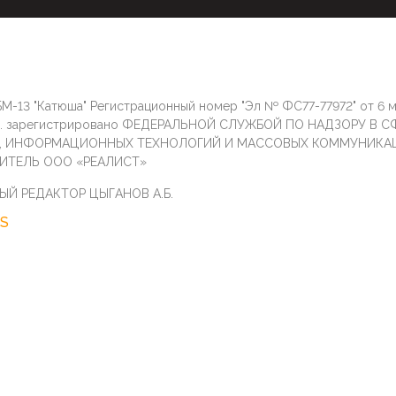
М-13 "Катюша" Регистрационный номер "Эл № ФС77-77972" от 6 
г. зарегистрировано ФЕДЕРАЛЬНОЙ СЛУЖБОЙ ПО НАДЗОРУ В С
И, ИНФОРМАЦИОННЫХ ТЕХНОЛОГИЙ И МАССОВЫХ КОММУНИКА
ИТЕЛЬ ООО «РЕАЛИСТ»
ЫЙ РЕДАКТОР ЦЫГАНОВ А.Б.
S