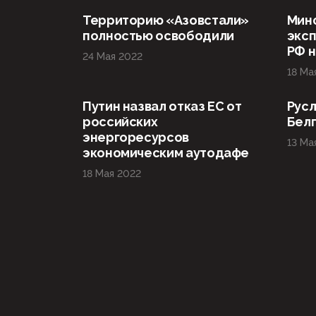
Территорию «Азовстали»
Мин
полностью освободили
эксп
РФ н
24 Мая 2022
18 Ма
Путин назвал отказ ЕС от
Русл
российских
Бел
энергоресурсов
13 Ма
экономическим аутодафе
18 Мая 2022