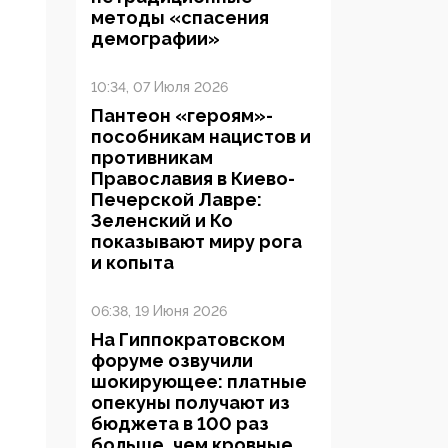
методы «спасения
демографии»
10:34, 07 Июля 2026
Пантеон «героям»-
пособникам нацистов и
противникам
Православия в Киево-
Печерской Лавре:
Зеленский и Ко
показывают миру рога
и копыта
06:38, 19 Июня 2026
На Гиппократовском
форуме озвучили
шокирующее: платные
опекуны получают из
бюджета в 100 раз
больше, чем кровные