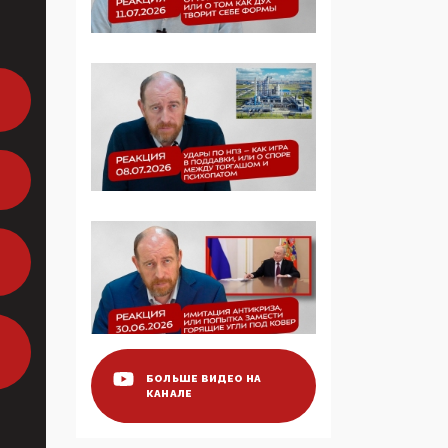
Манифест против
семьи и традиционных
ценностей: «Новые
люди» поднимают
электорат феминисток
на битву с
мужчинами-«бабуинам
и»
05:08, 15 Мая 2026
Эзотерика,
инфоцыганство и
лженаука под ширмой
защиты традиционных
ценностей: кто и с чем
выступал на форуме
«Россия 809. Традиции
будущего»
БОЛЬШЕ ВИДЕО НА
КАНАЛЕ
09:40, 06 Мая 2026