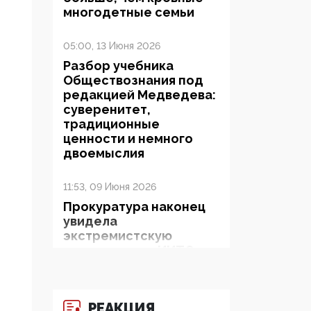
многодетные семьи
05:00, 13 Июня 2026
Разбор учебника
Обществознания под
редакцией Медведева:
суверенитет,
традиционные
ценности и немного
двоемыслия
11:53, 09 Июня 2026
Прокуратура наконец
увидела
экстремистскую
деятельность ИИТО
ЮНЕСКО в России, но
цифроглобалисты
продолжают
РЕАКЦИЯ
определять повестку в