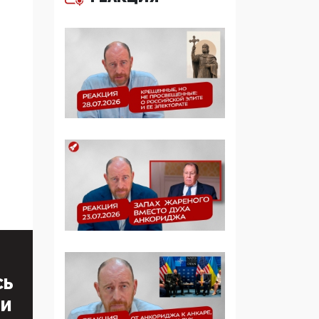
образовании
09:43, 01 Июня 2026
5G за счет здоровья
граждан: Минцифры
намерено отобрать у
регионов и
муниципалитетов право
защищать жилые дома
и социальные объекты
от ЭМИ
05:58, 26 Мая 2026
Роскомнадзор
освободили от борца с
деструктивным и
опасным контентом
СЬ
ТИ
07:39, 25 Мая 2026