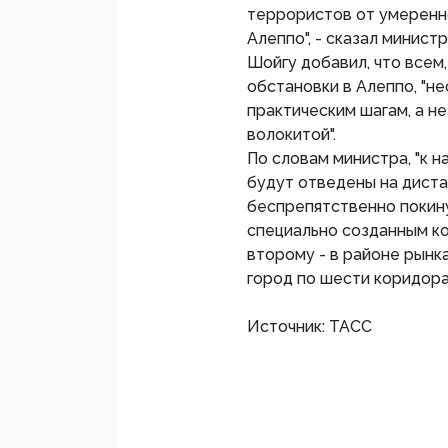
террористов от умеренно
Алеппо", - сказал министр
Шойгу добавил, что всем
обстановки в Алеппо, "н
практическим шагам, а н
волокитой".
По словам министра, "к н
будут отведены на дист
беспрепятственно покин
специально созданным ко
второму - в районе рынк
город по шести коридора
Источник: ТАСС