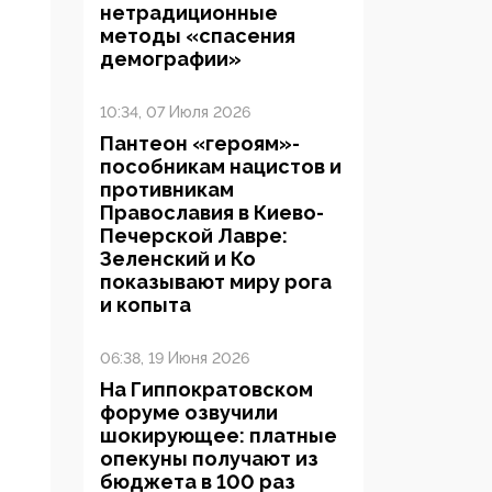
нетрадиционные
методы «спасения
демографии»
10:34, 07 Июля 2026
Пантеон «героям»-
пособникам нацистов и
противникам
Православия в Киево-
Печерской Лавре:
Зеленский и Ко
показывают миру рога
и копыта
06:38, 19 Июня 2026
На Гиппократовском
форуме озвучили
шокирующее: платные
опекуны получают из
бюджета в 100 раз