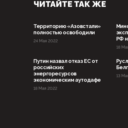
ЧИТАЙТЕ ТАК ЖЕ
Территорию «Азовстали»
Мин
полностью освободили
эксп
РФ н
24 Мая 2022
18 Ма
Путин назвал отказ ЕС от
Русл
российских
Бел
энергоресурсов
13 Ма
экономическим аутодафе
18 Мая 2022