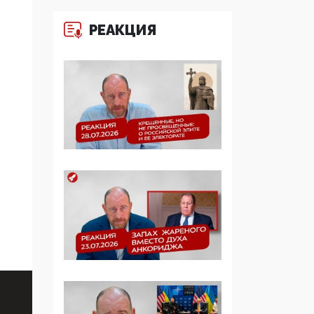
определять повестку в
образовании
РЕАКЦИЯ
09:43, 01 Июня 2026
5G за счет здоровья
граждан: Минцифры
намерено отобрать у
регионов и
муниципалитетов право
защищать жилые дома
и социальные объекты
от ЭМИ
05:58, 26 Мая 2026
Роскомнадзор
освободили от борца с
деструктивным и
опасным контентом
07:39, 25 Мая 2026