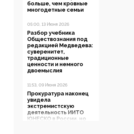
больше, чем кровные
многодетные семьи
05:00, 13 Июня 2026
Разбор учебника
Обществознания под
редакцией Медведева:
суверенитет,
традиционные
ценности и немного
двоемыслия
11:53, 09 Июня 2026
Прокуратура наконец
увидела
экстремистскую
деятельность ИИТО
ЮНЕСКО в России, но
цифроглобалисты
продолжают