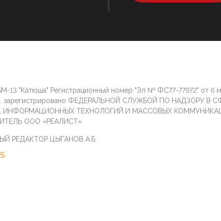
М-13 "Катюша" Регистрационный номер "Эл № ФС77-77972" от 6 
г. зарегистрировано ФЕДЕРАЛЬНОЙ СЛУЖБОЙ ПО НАДЗОРУ В С
И, ИНФОРМАЦИОННЫХ ТЕХНОЛОГИЙ И МАССОВЫХ КОММУНИКА
ИТЕЛЬ ООО «РЕАЛИСТ»
ЫЙ РЕДАКТОР ЦЫГАНОВ А.Б.
S