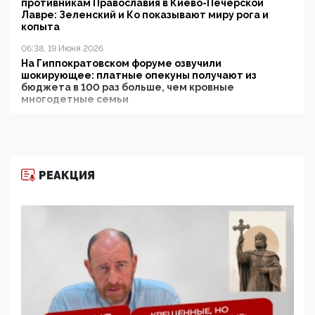
противникам Православия в Киево-Печерской
Лавре: Зеленский и Ко показывают миру рога и
копыта
06:38, 19 Июня 2026
На Гиппократовском форуме озвучили
шокирующее: платные опекуны получают из
бюджета в 100 раз больше, чем кровные
многодетные семьи
05:00, 13 Июня 2026
Разбор учебника Обществознания под редакцией
Медведева: суверенитет, традиционные ценности
и немного двоемыслия
РЕАКЦИЯ
11:53, 09 Июня 2026
Прокуратура наконец увидела экстремистскую
деятельность ИИТО ЮНЕСКО в России, но
цифроглобалисты продолжают определять
повестку в образовании
09:43, 01 Июня 2026
5G за счет здоровья граждан: Минцифры намерено
отобрать у регионов и муниципалитетов право
защищать жилые дома и социальные объекты от
ЭМИ