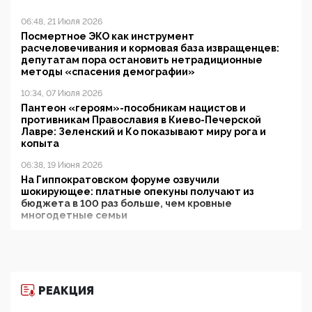
06:48, 21 Июля 2026
Посмертное ЭКО как инструмент
расчеловечивания и кормовая база извращенцев:
депутатам пора остановить нетрадиционные
методы «спасения демографии»
10:34, 07 Июля 2026
Пантеон «героям»-пособникам нацистов и
противникам Православия в Киево-Печерской
Лавре: Зеленский и Ко показывают миру рога и
копыта
06:38, 19 Июня 2026
На Гиппократовском форуме озвучили
шокирующее: платные опекуны получают из
бюджета в 100 раз больше, чем кровные
многодетные семьи
05:00, 13 Июня 2026
Разбор учебника Обществознания под редакцией
Медведева: суверенитет, традиционные ценности
и немного двоемыслия
РЕАКЦИЯ
11:53, 09 Июня 2026
Прокуратура наконец увидела экстремистскую