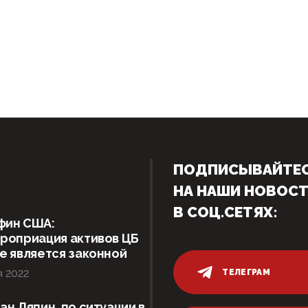
ПОДПИСЫВАЙТЕ
НА НАШИ НОВОС
В СОЦ.СЕТЯХ:
фин США:
роприация активов ЦБ
е является законной
ТЕЛЕГРАМ
я 2022
ан Ляпин, по ситуации в