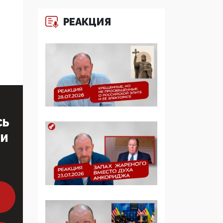
многодетные семьи
РЕАКЦИЯ
05:00, 13 Июня 2026
Разбор учебника
Обществознания под
редакцией Медведева:
суверенитет,
традиционные
ценности и немного
двоемыслия
СЬ
11:53, 09 Июня 2026
ТИ
Прокуратура наконец
увидела
экстремистскую
деятельность ИИТО
ЮНЕСКО в России, но
цифроглобалисты
продолжают
определять повестку в