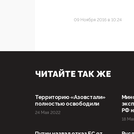
09 Ноября 2016 в 10:24
ЧИТАЙТЕ ТАК ЖЕ
Территорию «Азовстали»
Мин
полностью освободили
эксп
РФ н
24 Мая 2022
18 Ма
Путин назвал отказ ЕС от
Русл