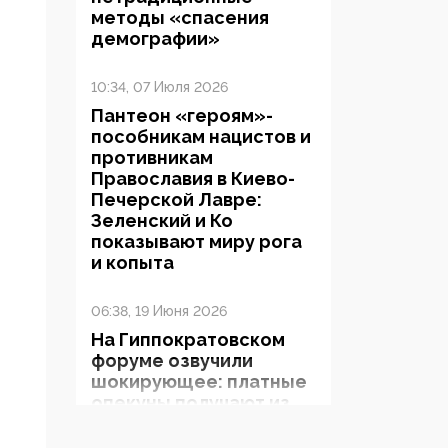
методы «спасения
демографии»
10:34, 07 Июля 2026
Пантеон «героям»-
пособникам нацистов и
противникам
Православия в Киево-
Печерской Лавре:
Зеленский и Ко
показывают миру рога
и копыта
06:38, 19 Июня 2026
На Гиппократовском
форуме озвучили
шокирующее: платные
опекуны получают из
бюджета в 100 раз
больше, чем кровные