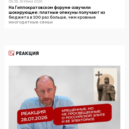
06:38, 19 Июня 2026
На Гиппократовском форуме озвучили
шокирующее: платные опекуны получают из
бюджета в 100 раз больше, чем кровные
многодетные семьи
05:00, 13 Июня 2026
Разбор учебника Обществознания под редакцией
Медведева: суверенитет, традиционные ценности
и немного двоемыслия
РЕАКЦИЯ
11:53, 09 Июня 2026
Прокуратура наконец увидела экстремистскую
деятельность ИИТО ЮНЕСКО в России, но
цифроглобалисты продолжают определять
повестку в образовании
09:43, 01 Июня 2026
5G за счет здоровья граждан: Минцифры намерено
отобрать у регионов и муниципалитетов право
защищать жилые дома и социальные объекты от
ЭМИ
05:58, 26 Мая 2026
Роскомнадзор освободили от борца с
деструктивным и опасным контентом