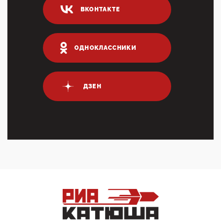
ВКОНТАКТЕ
ИНН для переводов по СБП это первый шаг из
логических двухЗаполнение ИНН при любых
переводах по ...
03:35, 10 Апреля 2026
ОДНОКЛАССНИКИ
Суммарное вознаграждение менеджменту в 15
крупных банках по итогам 2025 года превысило 63
млрд руб. ...
03:01, 10 Апреля 2026
ДЗЕН
Террорист и убийца Буданов вальяжно сообщил,
что союзники просили Киев не наносить удары по
энергети...
01:54, 10 Апреля 2026
ПрезидентПутинвчера вечером обьявил
Пасхальное перемирие с 16 часов субботы до конца
дня Воскресен...
01:09, 10 Апреля 2026
Цифроконцлагерь работает только на
входМошенники активно пользуются аккаунтами на
Госуслугах уме...
12:01, 10 Апреля 2026