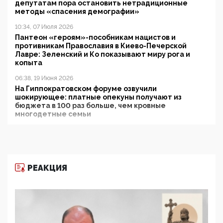
депутатам пора остановить нетрадиционные
методы «спасения демографии»
10:34, 07 Июля 2026
Пантеон «героям»-пособникам нацистов и
противникам Православия в Киево-Печерской
Лавре: Зеленский и Ко показывают миру рога и
копыта
06:38, 19 Июня 2026
На Гиппократовском форуме озвучили
шокирующее: платные опекуны получают из
бюджета в 100 раз больше, чем кровные
многодетные семьи
05:00, 13 Июня 2026
Разбор учебника Обществознания под редакцией
Медведева: суверенитет, традиционные ценности
и немного двоемыслия
РЕАКЦИЯ
11:53, 09 Июня 2026
Прокуратура наконец увидела экстремистскую
деятельность ИИТО ЮНЕСКО в России, но
цифроглобалисты продолжают определять
повестку в образовании