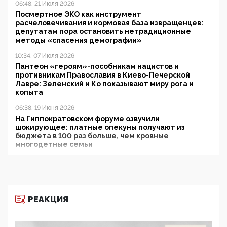
06:48, 21 Июля 2026
Посмертное ЭКО как инструмент
расчеловечивания и кормовая база извращенцев:
депутатам пора остановить нетрадиционные
методы «спасения демографии»
10:34, 07 Июля 2026
Пантеон «героям»-пособникам нацистов и
противникам Православия в Киево-Печерской
Лавре: Зеленский и Ко показывают миру рога и
копыта
06:38, 19 Июня 2026
На Гиппократовском форуме озвучили
шокирующее: платные опекуны получают из
бюджета в 100 раз больше, чем кровные
многодетные семьи
05:00, 13 Июня 2026
Разбор учебника Обществознания под редакцией
Медведева: суверенитет, традиционные ценности
и немного двоемыслия
РЕАКЦИЯ
11:53, 09 Июня 2026
Прокуратура наконец увидела экстремистскую
деятельность ИИТО ЮНЕСКО в России, но