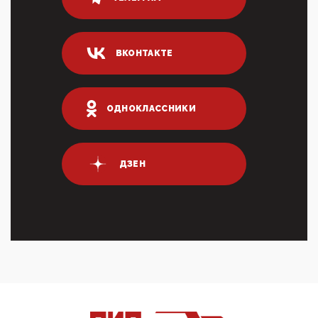
80% сирийцев в ФРГ должны вернуться на родину.
Он это ...
04:47, 10 Апреля 2026
ВКОНТАКТЕ
ИНН для переводов по СБП это первый шаг из
логических двухЗаполнение ИНН при любых
переводах по ...
03:35, 10 Апреля 2026
ОДНОКЛАССНИКИ
Суммарное вознаграждение менеджменту в 15
крупных банках по итогам 2025 года превысило 63
млрд руб. ...
03:01, 10 Апреля 2026
ДЗЕН
Террорист и убийца Буданов вальяжно сообщил,
что союзники просили Киев не наносить удары по
энергети...
01:54, 10 Апреля 2026
ПрезидентПутинвчера вечером обьявил
Пасхальное перемирие с 16 часов субботы до конца
дня Воскресен...
01:09, 10 Апреля 2026
Цифроконцлагерь работает только на
входМошенники активно пользуются аккаунтами на