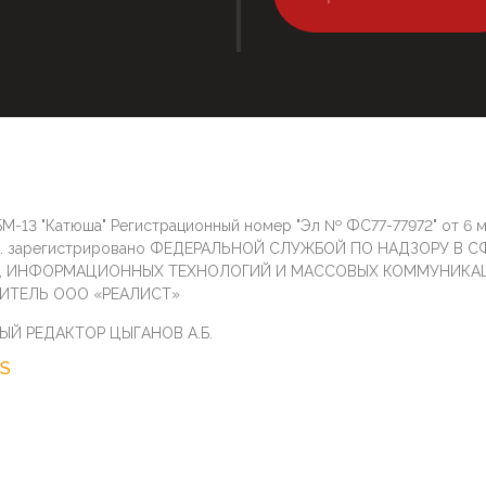
М-13 "Катюша" Регистрационный номер "Эл № ФС77-77972" от 6 
г. зарегистрировано ФЕДЕРАЛЬНОЙ СЛУЖБОЙ ПО НАДЗОРУ В С
И, ИНФОРМАЦИОННЫХ ТЕХНОЛОГИЙ И МАССОВЫХ КОММУНИКА
ИТЕЛЬ ООО «РЕАЛИСТ»
ЫЙ РЕДАКТОР ЦЫГАНОВ А.Б.
S