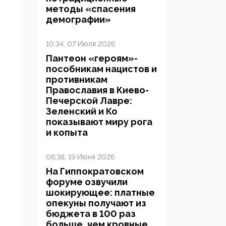
методы «спасения
демографии»
10:34, 07 Июля 2026
Пантеон «героям»-
пособникам нацистов и
противникам
Православия в Киево-
Печерской Лавре:
Зеленский и Ко
показывают миру рога
и копыта
06:38, 19 Июня 2026
На Гиппократовском
форуме озвучили
шокирующее: платные
опекуны получают из
бюджета в 100 раз
больше, чем кровные