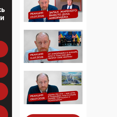
образовании
СЬ
ТИ
09:43, 01 Июня 2026
5G за счет здоровья
граждан: Минцифры
намерено отобрать у
регионов и
муниципалитетов право
защищать жилые дома
и социальные объекты
от ЭМИ
05:58, 26 Мая 2026
Роскомнадзор
освободили от борца с
деструктивным и
опасным контентом
07:39, 25 Мая 2026