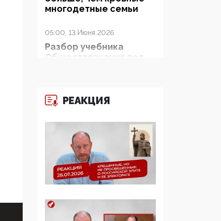
многодетные семьи
05:00, 13 Июня 2026
Разбор учебника
Обществознания под
редакцией Медведева:
суверенитет,
традиционные
ценности и немного
РЕАКЦИЯ
двоемыслия
11:53, 09 Июня 2026
Прокуратура наконец
увидела
экстремистскую
деятельность ИИТО
ЮНЕСКО в России, но
цифроглобалисты
продолжают
определять повестку в