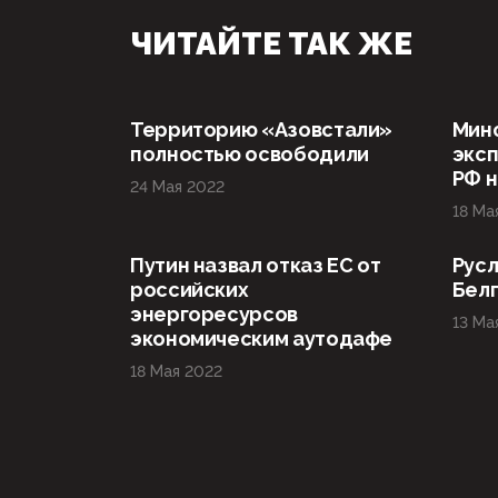
ЧИТАЙТЕ ТАК ЖЕ
Территорию «Азовстали»
Мин
полностью освободили
эксп
РФ н
24 Мая 2022
18 Ма
Путин назвал отказ ЕС от
Русл
российских
Бел
энергоресурсов
13 Ма
экономическим аутодафе
18 Мая 2022