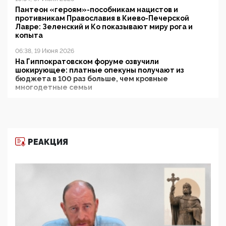
Пантеон «героям»-пособникам нацистов и
противникам Православия в Киево-Печерской
Лавре: Зеленский и Ко показывают миру рога и
копыта
06:38, 19 Июня 2026
На Гиппократовском форуме озвучили
шокирующее: платные опекуны получают из
бюджета в 100 раз больше, чем кровные
многодетные семьи
05:00, 13 Июня 2026
Разбор учебника Обществознания под редакцией
Медведева: суверенитет, традиционные ценности
и немного двоемыслия
РЕАКЦИЯ
11:53, 09 Июня 2026
Прокуратура наконец увидела экстремистскую
деятельность ИИТО ЮНЕСКО в России, но
цифроглобалисты продолжают определять
повестку в образовании
09:43, 01 Июня 2026
5G за счет здоровья граждан: Минцифры намерено
отобрать у регионов и муниципалитетов право