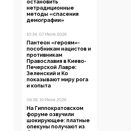
остановить
нетрадиционные
методы «спасения
демографии»
10:34, 07 Июля 2026
Пантеон «героям»-
пособникам нацистов и
противникам
Православия в Киево-
Печерской Лавре:
Зеленский и Ко
показывают миру рога
и копыта
06:38, 19 Июня 2026
На Гиппократовском
форуме озвучили
шокирующее: платные
опекуны получают из