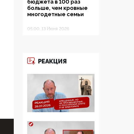
бюджета в 100 раз
больше, чем кровные
многодетные семьи
05:00, 13 Июня 2026
Разбор учебника
Обществознания под
редакцией Медведева:
суверенитет,
РЕАКЦИЯ
традиционные
ценности и немного
двоемыслия
11:53, 09 Июня 2026
Прокуратура наконец
увидела
экстремистскую
деятельность ИИТО
ЮНЕСКО в России, но
цифроглобалисты