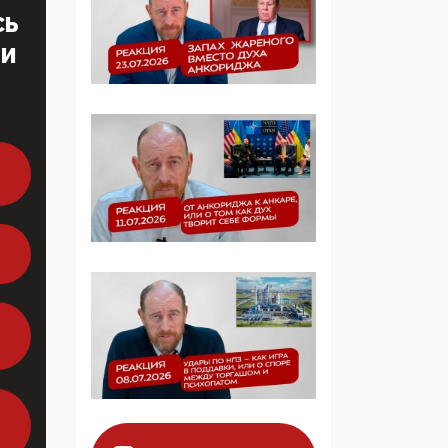
продолжают
СЬ
определять повестку в
образовании
ТИ
09:43, 01 Июня 2026
5G за счет здоровья
граждан: Минцифры
намерено отобрать у
регионов и
муниципалитетов право
защищать жилые дома
и социальные объекты
от ЭМИ
05:58, 26 Мая 2026
Роскомнадзор
освободили от борца с
деструктивным и
опасным контентом