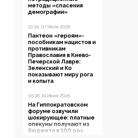
методы «спасения
демографии»
10:34, 07 Июля 2026
Пантеон «героям»-
пособникам нацистов и
противникам
Православия в Киево-
Печерской Лавре:
Зеленский и Ко
показывают миру рога
и копыта
06:38, 19 Июня 2026
На Гиппократовском
форуме озвучили
шокирующее: платные
опекуны получают из
бюджета в 100 раз
больше, чем кровные