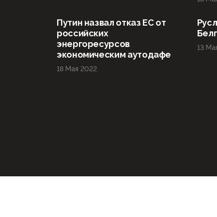
Путин назвал отказ ЕС от
Русл
российских
Бел
энергоресурсов
13 Ма
экономическим аутодафе
18 Мая 2022