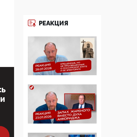
многодетные семьи
05:00, 13 Июня 2026
РЕАКЦИЯ
Разбор учебника
Обществознания под
редакцией Медведева:
суверенитет,
традиционные
ценности и немного
двоемыслия
11:53, 09 Июня 2026
СЬ
Прокуратура наконец
увидела
ТИ
экстремистскую
деятельность ИИТО
ЮНЕСКО в России, но
цифроглобалисты
продолжают
определять повестку в