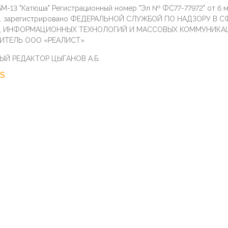
М-13 "Катюша" Регистрационный номер "Эл № ФС77-77972" от 6 
г. зарегистрировано ФЕДЕРАЛЬНОЙ СЛУЖБОЙ ПО НАДЗОРУ В С
И, ИНФОРМАЦИОННЫХ ТЕХНОЛОГИЙ И МАССОВЫХ КОММУНИКА
ИТЕЛЬ ООО «РЕАЛИСТ»
ЫЙ РЕДАКТОР ЦЫГАНОВ А.Б.
S