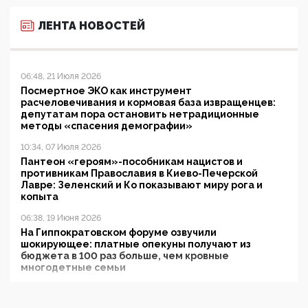
ЛЕНТА НОВОСТЕЙ
06:48, 21 Июля 2026
Посмертное ЭКО как инструмент
расчеловечивания и кормовая база извращенцев:
депутатам пора остановить нетрадиционные
методы «спасения демографии»
10:34, 07 Июля 2026
Пантеон «героям»-пособникам нацистов и
противникам Православия в Киево-Печерской
Лавре: Зеленский и Ко показывают миру рога и
копыта
06:38, 19 Июня 2026
На Гиппократовском форуме озвучили
шокирующее: платные опекуны получают из
бюджета в 100 раз больше, чем кровные
многодетные семьи
05:00, 13 Июня 2026
Разбор учебника Обществознания под редакцией