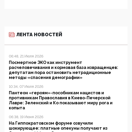
ЛЕНТА НОВОСТЕЙ
06:48, 21 Июля 2026
Посмертное ЭКО как инструмент
расчеловечивания и кормовая база извращенцев:
депутатам пора остановить нетрадиционные
методы «спасения демографии»
10:34, 07 Июля 2026
Пантеон «героям»-пособникам нацистов и
противникам Православия в Киево-Печерской
Лавре: Зеленский и Ко показывают миру рога и
копыта
06:38, 19 Июня 2026
На Гиппократовском форуме озвучили
шокирующее: платные опекуны получают из