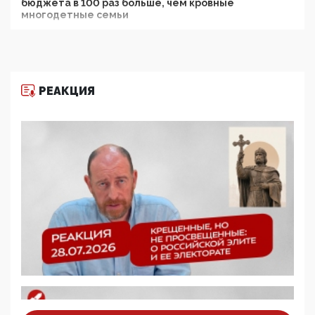
бюджета в 100 раз больше, чем кровные
многодетные семьи
05:00, 13 Июня 2026
Разбор учебника Обществознания под редакцией
Медведева: суверенитет, традиционные ценности
и немного двоемыслия
РЕАКЦИЯ
11:53, 09 Июня 2026
Прокуратура наконец увидела экстремистскую
деятельность ИИТО ЮНЕСКО в России, но
цифроглобалисты продолжают определять
повестку в образовании
09:43, 01 Июня 2026
5G за счет здоровья граждан: Минцифры намерено
отобрать у регионов и муниципалитетов право
защищать жилые дома и социальные объекты от
ЭМИ
05:58, 26 Мая 2026
Роскомнадзор освободили от борца с
деструктивным и опасным контентом
07:39, 25 Мая 2026
Манифест против семьи и традиционных