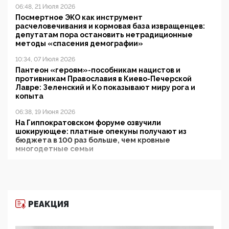
06:48, 21 Июля 2026
Посмертное ЭКО как инструмент
расчеловечивания и кормовая база извращенцев:
депутатам пора остановить нетрадиционные
методы «спасения демографии»
10:34, 07 Июля 2026
Пантеон «героям»-пособникам нацистов и
противникам Православия в Киево-Печерской
Лавре: Зеленский и Ко показывают миру рога и
копыта
06:38, 19 Июня 2026
На Гиппократовском форуме озвучили
шокирующее: платные опекуны получают из
бюджета в 100 раз больше, чем кровные
многодетные семьи
05:00, 13 Июня 2026
Разбор учебника Обществознания под редакцией
Медведева: суверенитет, традиционные ценности
и немного двоемыслия
РЕАКЦИЯ
11:53, 09 Июня 2026
Прокуратура наконец увидела экстремистскую
деятельность ИИТО ЮНЕСКО в России, но