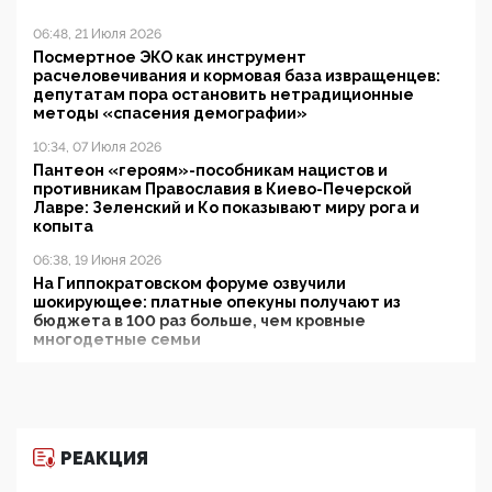
06:48, 21 Июля 2026
Посмертное ЭКО как инструмент
расчеловечивания и кормовая база извращенцев:
депутатам пора остановить нетрадиционные
методы «спасения демографии»
10:34, 07 Июля 2026
Пантеон «героям»-пособникам нацистов и
противникам Православия в Киево-Печерской
Лавре: Зеленский и Ко показывают миру рога и
копыта
06:38, 19 Июня 2026
На Гиппократовском форуме озвучили
шокирующее: платные опекуны получают из
бюджета в 100 раз больше, чем кровные
многодетные семьи
05:00, 13 Июня 2026
Разбор учебника Обществознания под редакцией
Медведева: суверенитет, традиционные ценности
и немного двоемыслия
РЕАКЦИЯ
11:53, 09 Июня 2026
Прокуратура наконец увидела экстремистскую