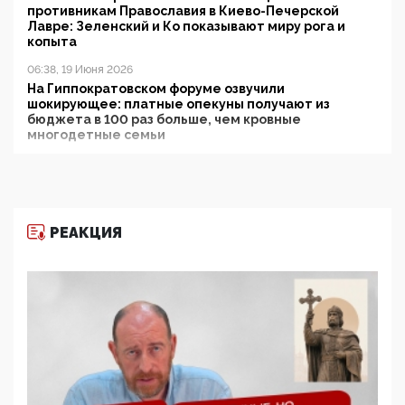
противникам Православия в Киево-Печерской
Лавре: Зеленский и Ко показывают миру рога и
копыта
06:38, 19 Июня 2026
На Гиппократовском форуме озвучили
шокирующее: платные опекуны получают из
бюджета в 100 раз больше, чем кровные
многодетные семьи
05:00, 13 Июня 2026
Разбор учебника Обществознания под редакцией
Медведева: суверенитет, традиционные ценности
и немного двоемыслия
РЕАКЦИЯ
11:53, 09 Июня 2026
Прокуратура наконец увидела экстремистскую
деятельность ИИТО ЮНЕСКО в России, но
цифроглобалисты продолжают определять
повестку в образовании
09:43, 01 Июня 2026
5G за счет здоровья граждан: Минцифры намерено
отобрать у регионов и муниципалитетов право
защищать жилые дома и социальные объекты от
ЭМИ