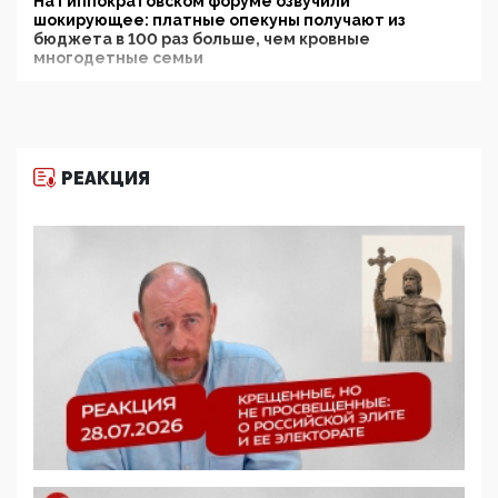
На Гиппократовском форуме озвучили
шокирующее: платные опекуны получают из
бюджета в 100 раз больше, чем кровные
многодетные семьи
05:00, 13 Июня 2026
Разбор учебника Обществознания под редакцией
Медведева: суверенитет, традиционные ценности
и немного двоемыслия
РЕАКЦИЯ
11:53, 09 Июня 2026
Прокуратура наконец увидела экстремистскую
деятельность ИИТО ЮНЕСКО в России, но
цифроглобалисты продолжают определять
повестку в образовании
09:43, 01 Июня 2026
5G за счет здоровья граждан: Минцифры намерено
отобрать у регионов и муниципалитетов право
защищать жилые дома и социальные объекты от
ЭМИ
05:58, 26 Мая 2026
Роскомнадзор освободили от борца с
деструктивным и опасным контентом
07:39, 25 Мая 2026