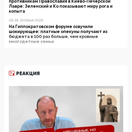
противникам Православия в Киево-Печерской
Лавре: Зеленский и Ко показывают миру рога и
копыта
06:38, 19 Июня 2026
На Гиппократовском форуме озвучили
шокирующее: платные опекуны получают из
бюджета в 100 раз больше, чем кровные
многодетные семьи
05:00, 13 Июня 2026
Разбор учебника Обществознания под редакцией
Медведева: суверенитет, традиционные ценности
и немного двоемыслия
РЕАКЦИЯ
11:53, 09 Июня 2026
Прокуратура наконец увидела экстремистскую
деятельность ИИТО ЮНЕСКО в России, но
цифроглобалисты продолжают определять
повестку в образовании
09:43, 01 Июня 2026
5G за счет здоровья граждан: Минцифры намерено
отобрать у регионов и муниципалитетов право
защищать жилые дома и социальные объекты от
ЭМИ