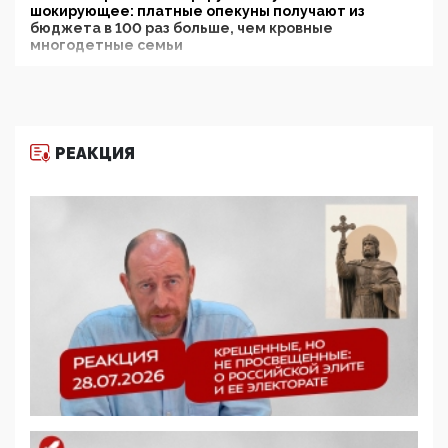
шокирующее: платные опекуны получают из
бюджета в 100 раз больше, чем кровные
многодетные семьи
05:00, 13 Июня 2026
Разбор учебника Обществознания под редакцией
Медведева: суверенитет, традиционные ценности
и немного двоемыслия
РЕАКЦИЯ
11:53, 09 Июня 2026
Прокуратура наконец увидела экстремистскую
деятельность ИИТО ЮНЕСКО в России, но
цифроглобалисты продолжают определять
повестку в образовании
09:43, 01 Июня 2026
5G за счет здоровья граждан: Минцифры намерено
отобрать у регионов и муниципалитетов право
защищать жилые дома и социальные объекты от
ЭМИ
05:58, 26 Мая 2026
Роскомнадзор освободили от борца с
деструктивным и опасным контентом
07:39, 25 Мая 2026