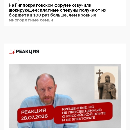
На Гиппократовском форуме озвучили
шокирующее: платные опекуны получают из
бюджета в 100 раз больше, чем кровные
многодетные семьи
05:00, 13 Июня 2026
Разбор учебника Обществознания под редакцией
Медведева: суверенитет, традиционные ценности
и немного двоемыслия
РЕАКЦИЯ
11:53, 09 Июня 2026
Прокуратура наконец увидела экстремистскую
деятельность ИИТО ЮНЕСКО в России, но
цифроглобалисты продолжают определять
повестку в образовании
09:43, 01 Июня 2026
5G за счет здоровья граждан: Минцифры намерено
отобрать у регионов и муниципалитетов право
защищать жилые дома и социальные объекты от
ЭМИ
05:58, 26 Мая 2026
Роскомнадзор освободили от борца с
деструктивным и опасным контентом