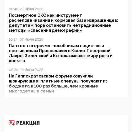
06:48, 21 Июля 2026
Посмертное ЭКО как инструмент
расчеловечивания и кормовая база извращенцев:
депутатам пора остановить нетрадиционные
методы «спасения демографии»
10:34, 07 Июля 2026
Пантеон «героям»-пособникам нацистов и
противникам Православия в Киево-Печерской
Лавре: Зеленский и Ко показывают миру рога и
копыта
06:38, 19 Июня 2026
На Гиппократовском форуме озвучили
шокирующее: платные опекуны получают из
бюджета в 100 раз больше, чем кровные
многодетные семьи
05:00, 13 Июня 2026
Разбор учебника Обществознания под редакцией
Медведева: суверенитет, традиционные ценности
и немного двоемыслия
РЕАКЦИЯ
11:53, 09 Июня 2026
Прокуратура наконец увидела экстремистскую