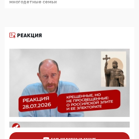
многодетные семьи
05:00, 13 Июня 2026
Разбор учебника Обществознания под редакцией
Медведева: суверенитет, традиционные ценности
и немного двоемыслия
РЕАКЦИЯ
11:53, 09 Июня 2026
Прокуратура наконец увидела экстремистскую
деятельность ИИТО ЮНЕСКО в России, но
цифроглобалисты продолжают определять
повестку в образовании
09:43, 01 Июня 2026
5G за счет здоровья граждан: Минцифры намерено
отобрать у регионов и муниципалитетов право
защищать жилые дома и социальные объекты от
ЭМИ
05:58, 26 Мая 2026
Роскомнадзор освободили от борца с
деструктивным и опасным контентом
07:39, 25 Мая 2026
Манифест против семьи и традиционных
ценностей: «Новые люди» поднимают электорат