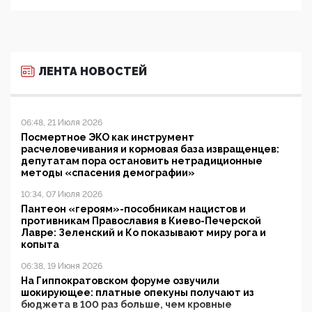
ЛЕНТА НОВОСТЕЙ
06:48, 21 Июля 2026
Посмертное ЭКО как инструмент
расчеловечивания и кормовая база извращенцев:
депутатам пора остановить нетрадиционные
методы «спасения демографии»
10:34, 07 Июля 2026
Пантеон «героям»-пособникам нацистов и
противникам Православия в Киево-Печерской
Лавре: Зеленский и Ко показывают миру рога и
копыта
06:38, 19 Июня 2026
На Гиппократовском форуме озвучили
шокирующее: платные опекуны получают из
бюджета в 100 раз больше, чем кровные