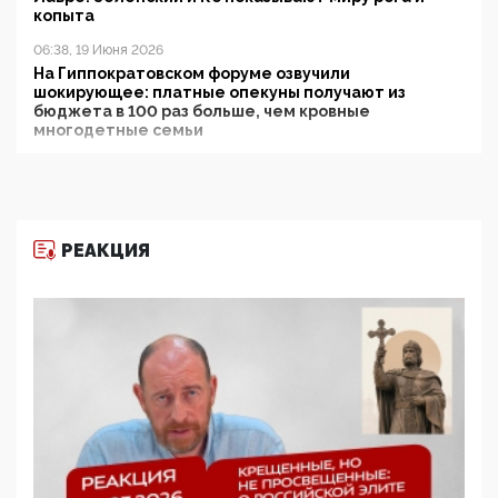
копыта
06:38, 19 Июня 2026
На Гиппократовском форуме озвучили
шокирующее: платные опекуны получают из
бюджета в 100 раз больше, чем кровные
многодетные семьи
05:00, 13 Июня 2026
Разбор учебника Обществознания под редакцией
Медведева: суверенитет, традиционные ценности
и немного двоемыслия
РЕАКЦИЯ
11:53, 09 Июня 2026
Прокуратура наконец увидела экстремистскую
деятельность ИИТО ЮНЕСКО в России, но
цифроглобалисты продолжают определять
повестку в образовании
09:43, 01 Июня 2026
5G за счет здоровья граждан: Минцифры намерено
отобрать у регионов и муниципалитетов право
защищать жилые дома и социальные объекты от
ЭМИ
05:58, 26 Мая 2026