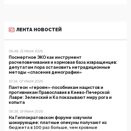
ЛЕНТА НОВОСТЕЙ
06:48, 21 Июля 2026
Посмертное ЭКО как инструмент
расчеловечивания и кормовая база извращенцев:
депутатам пора остановить нетрадиционные
методы «спасения демографии»
10:34, 07 Июля 2026
Пантеон «героям»-пособникам нацистов и
противникам Православия в Киево-Печерской
Лавре: Зеленский и Ко показывают миру рога и
копыта
06:38, 19 Июня 2026
На Гиппократовском форуме озвучили
шокирующее: платные опекуны получают из
бюджета в 100 раз больше, чем кровные