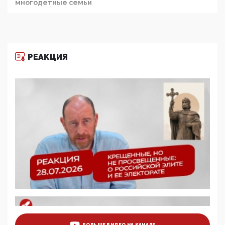
многодетные семьи
05:00, 13 Июня 2026
Разбор учебника Обществознания под редакцией
Медведева: суверенитет, традиционные ценности
и немного двоемыслия
РЕАКЦИЯ
11:53, 09 Июня 2026
Прокуратура наконец увидела экстремистскую
деятельность ИИТО ЮНЕСКО в России, но
цифроглобалисты продолжают определять
повестку в образовании
09:43, 01 Июня 2026
5G за счет здоровья граждан: Минцифры намерено
отобрать у регионов и муниципалитетов право
защищать жилые дома и социальные объекты от
ЭМИ
05:58, 26 Мая 2026
Роскомнадзор освободили от борца с
деструктивным и опасным контентом
07:39, 25 Мая 2026
Манифест против семьи и традиционных
ценностей: «Новые люди» поднимают электорат
БОЛЬШЕ ВИДЕО НА КАНАЛЕ