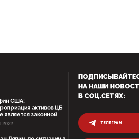
ПОДПИСЫВАЙТЕ
НА НАШИ НОВОС
В СОЦ.СЕТЯХ:
фин США:
роприация активов ЦБ
е является законной
ТЕЛЕГРАМ
я 2022
ан Ляпин, по ситуации в