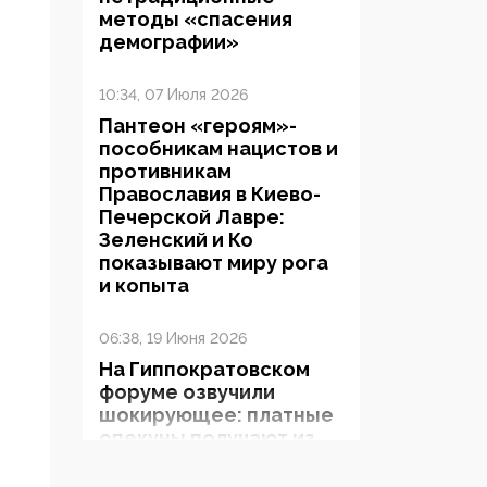
методы «спасения
демографии»
10:34, 07 Июля 2026
Пантеон «героям»-
пособникам нацистов и
противникам
Православия в Киево-
Печерской Лавре:
Зеленский и Ко
показывают миру рога
и копыта
06:38, 19 Июня 2026
На Гиппократовском
форуме озвучили
шокирующее: платные
опекуны получают из
бюджета в 100 раз
больше, чем кровные