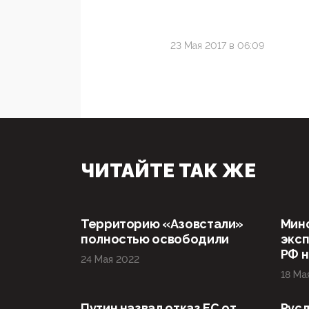
23 Мая 2017 в 06:09
ЧИТАЙТЕ ТАК ЖЕ
Территорию «Азовстали»
Мин
полностью освободили
эксп
РФ н
24 Мая 2022
18 Ма
Путин назвал отказ ЕС от
Русл