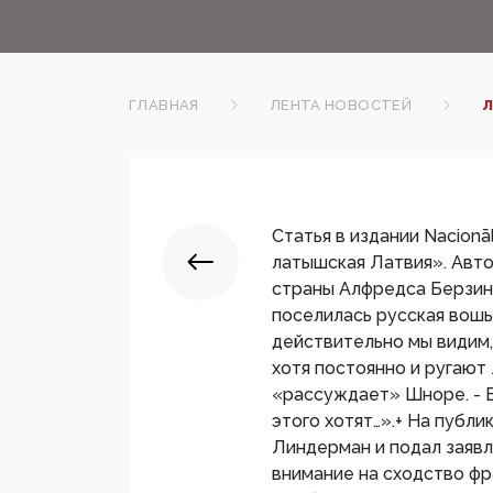
ГЛАВНАЯ
ЛЕНТА НОВОСТЕЙ
Л
Статья в издании Nacionāl
латышская Латвия». Авто
страны Алфредса Берзинь
поселилась русская вошь,
действительно мы видим
хотя постоянно и ругают 
«рассуждает» Шноре. - В
этого хотят…».+ На публ
Линдерман и подал заявл
внимание на сходство фр