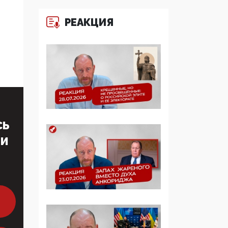
многодетные семьи
РЕАКЦИЯ
05:00, 13 Июня 2026
Разбор учебника
Обществознания под
редакцией Медведева:
суверенитет,
традиционные
ценности и немного
двоемыслия
СЬ
11:53, 09 Июня 2026
ТИ
Прокуратура наконец
увидела
экстремистскую
деятельность ИИТО
ЮНЕСКО в России, но
цифроглобалисты
продолжают
определять повестку в