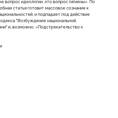
е вопрос идеологии, это вопрос гигиены». По
бная статья готовит массовое сознание к
ациональностей, и подпадает под действие
кодекса "Возбуждение национальной,
зни" и, возможно, «Подстрекательство к
и