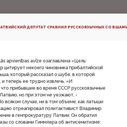
АТВИЙСКИЙ ДЕПУТАТ СРАВНИЛ РУССКОЯЗЫЧНЫХ СО ВШАМИ
ās apvienības avīzе озаглавлена «Цель:
р цитирует некоего чиновника прибалтийской
ша, который рассказал о шубе, в которой
 и теперь ее трудно извлечь. «И
, что прибывшие во время СССР русскоязычные
Латвию, но при этом не уезжают, -
о всяком случае, ни в том объеме, как латыши
икацию отреагировал политактивист Владимир
ение в генпрокуратуру Латвии. Он обратил
азы со словами Гиммлера об антисемитизме: