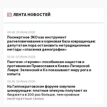
ЛЕНТА НОВОСТЕЙ
06:48, 21 Июля 2026
Посмертное ЭКО как инструмент
расчеловечивания и кормовая база извращенцев:
депутатам пора остановить нетрадиционные
методы «спасения демографии»
10:34, 07 Июля 2026
Пантеон «героям»-пособникам нацистов и
противникам Православия в Киево-Печерской
Лавре: Зеленский и Ко показывают миру рога и
копыта
06:38, 19 Июня 2026
На Гиппократовском форуме озвучили
шокирующее: платные опекуны получают из
бюджета в 100 раз больше, чем кровные
многодетные семьи
05:00, 13 Июня 2026