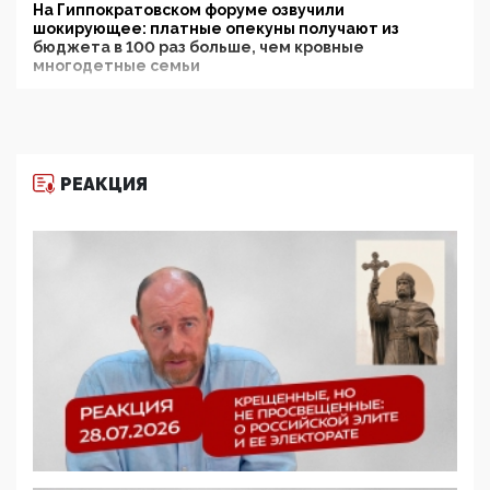
На Гиппократовском форуме озвучили
шокирующее: платные опекуны получают из
бюджета в 100 раз больше, чем кровные
многодетные семьи
05:00, 13 Июня 2026
Разбор учебника Обществознания под редакцией
Медведева: суверенитет, традиционные ценности
и немного двоемыслия
РЕАКЦИЯ
11:53, 09 Июня 2026
Прокуратура наконец увидела экстремистскую
деятельность ИИТО ЮНЕСКО в России, но
цифроглобалисты продолжают определять
повестку в образовании
09:43, 01 Июня 2026
5G за счет здоровья граждан: Минцифры намерено
отобрать у регионов и муниципалитетов право
защищать жилые дома и социальные объекты от
ЭМИ
05:58, 26 Мая 2026
Роскомнадзор освободили от борца с
деструктивным и опасным контентом