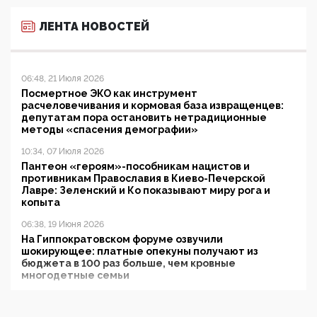
ЛЕНТА НОВОСТЕЙ
06:48, 21 Июля 2026
Посмертное ЭКО как инструмент
расчеловечивания и кормовая база извращенцев:
депутатам пора остановить нетрадиционные
методы «спасения демографии»
10:34, 07 Июля 2026
Пантеон «героям»-пособникам нацистов и
противникам Православия в Киево-Печерской
Лавре: Зеленский и Ко показывают миру рога и
копыта
06:38, 19 Июня 2026
На Гиппократовском форуме озвучили
шокирующее: платные опекуны получают из
бюджета в 100 раз больше, чем кровные
многодетные семьи
05:00, 13 Июня 2026
Разбор учебника Обществознания под редакцией