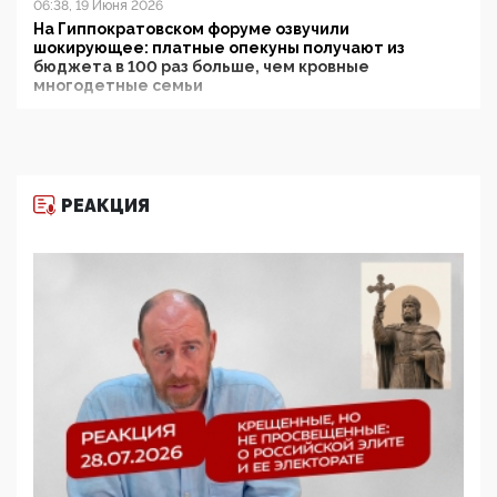
06:38, 19 Июня 2026
На Гиппократовском форуме озвучили
шокирующее: платные опекуны получают из
бюджета в 100 раз больше, чем кровные
многодетные семьи
05:00, 13 Июня 2026
Разбор учебника Обществознания под редакцией
Медведева: суверенитет, традиционные ценности
и немного двоемыслия
РЕАКЦИЯ
11:53, 09 Июня 2026
Прокуратура наконец увидела экстремистскую
деятельность ИИТО ЮНЕСКО в России, но
цифроглобалисты продолжают определять
повестку в образовании
09:43, 01 Июня 2026
5G за счет здоровья граждан: Минцифры намерено
отобрать у регионов и муниципалитетов право
защищать жилые дома и социальные объекты от
ЭМИ
05:58, 26 Мая 2026
Роскомнадзор освободили от борца с
деструктивным и опасным контентом