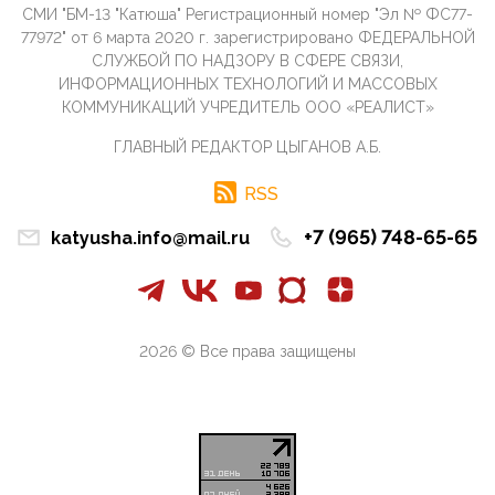
СМИ "БМ-13 "Катюша" Регистрационный номер "Эл № ФС77-
09:40, 10 Апреля 2026
77972" от 6 марта 2020 г. зарегистрировано ФЕДЕРАЛЬНОЙ
Честно говоря, ситуация с продвижением через
СЛУЖБОЙ ПО НАДЗОРУ В СФЕРЕ СВЯЗИ,
российские крупнейшие СМИ персоны Эррола
ИНФОРМАЦИОННЫХ ТЕХНОЛОГИЙ И МАССОВЫХ
Маска (отца Ил...
КОММУНИКАЦИЙ УЧРЕДИТЕЛЬ ООО «РЕАЛИСТ»
07:11, 10 Апреля 2026
ГЛАВНЫЙ РЕДАКТОР ЦЫГАНОВ А.Б.
Те, кто стоят за массовым завозом в Россию
инокультурных мигрантов, в общем-то понимают,
что делают ...
RSS
09:34, 09 Апреля 2026
+7 (965) 748-65-65
katyusha.info@mail.ru
Благодаря знакомым, стали известны подробности
истории с белгородскими "Орланами",которые
сбили свыш...
09:01, 09 Апреля 2026
Снова о главном на фронте. Противник вновь
2026 © Все права защищены
захватил "малое небо" на украинском ТВД.
Противник расшир...
08:05, 09 Апреля 2026
В Национальной системе платежных карт (НСПК)
заботливо уточниили, что ИНН при переводах по
СБП не ну...