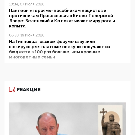
10:34, 07 Июля 2026
Пантеон «героям»-пособникам нацистов и
противникам Православия в Киево-Печерской
Лавре: Зеленский и Ко показывают миру рога и
копыта
06:38, 19 Июня 2026
На Гиппократовском форуме озвучили
шокирующее: платные опекуны получают из
бюджета в 100 раз больше, чем кровные
многодетные семьи
05:00, 13 Июня 2026
Разбор учебника Обществознания под редакцией
Медведева: суверенитет, традиционные ценности
и немного двоемыслия
РЕАКЦИЯ
11:53, 09 Июня 2026
Прокуратура наконец увидела экстремистскую
деятельность ИИТО ЮНЕСКО в России, но
цифроглобалисты продолжают определять
повестку в образовании
09:43, 01 Июня 2026
5G за счет здоровья граждан: Минцифры намерено
отобрать у регионов и муниципалитетов право