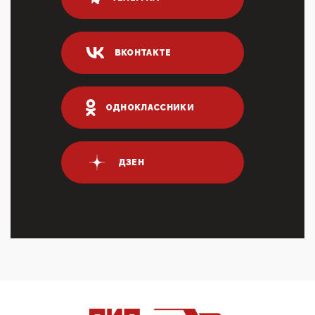
80% сирийцев в ФРГ должны вернуться на родину.
Он это ...
04:47, 10 Апреля 2026
ВКОНТАКТЕ
ИНН для переводов по СБП это первый шаг из
логических двухЗаполнение ИНН при любых
переводах по ...
03:35, 10 Апреля 2026
ОДНОКЛАССНИКИ
Суммарное вознаграждение менеджменту в 15
крупных банках по итогам 2025 года превысило 63
млрд руб. ...
03:01, 10 Апреля 2026
ДЗЕН
Террорист и убийца Буданов вальяжно сообщил,
что союзники просили Киев не наносить удары по
энергети...
01:54, 10 Апреля 2026
ПрезидентПутинвчера вечером обьявил
Пасхальное перемирие с 16 часов субботы до конца
дня Воскресен...
01:09, 10 Апреля 2026
Цифроконцлагерь работает только на
входМошенники активно пользуются аккаунтами на