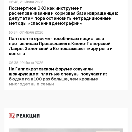
06:48, 21 Июля 2026
Посмертное ЭКО как инструмент
расчеловечивания и кормовая база извращенцев:
депутатам пора остановить нетрадиционные
методы «спасения демографии»
10:34, 07 Июля 2026
Пантеон «героям»-пособникам нацистов и
противникам Православия в Киево-Печерской
Лавре: Зеленский и Ко показывают миру рога и
копыта
06:38, 19 Июня 2026
На Гиппократовском форуме озвучили
шокирующее: платные опекуны получают из
бюджета в 100 раз больше, чем кровные
многодетные семьи
05:00, 13 Июня 2026
Разбор учебника Обществознания под редакцией
Медведева: суверенитет, традиционные ценности
и немного двоемыслия
РЕАКЦИЯ
11:53, 09 Июня 2026
Прокуратура наконец увидела экстремистскую
деятельность ИИТО ЮНЕСКО в России, но