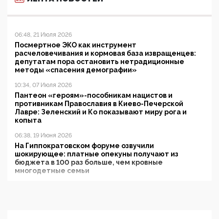
06:48, 21 Июля 2026
Посмертное ЭКО как инструмент
расчеловечивания и кормовая база извращенцев:
депутатам пора остановить нетрадиционные
методы «спасения демографии»
10:34, 07 Июля 2026
Пантеон «героям»-пособникам нацистов и
противникам Православия в Киево-Печерской
Лавре: Зеленский и Ко показывают миру рога и
копыта
06:38, 19 Июня 2026
На Гиппократовском форуме озвучили
шокирующее: платные опекуны получают из
бюджета в 100 раз больше, чем кровные
многодетные семьи
05:00, 13 Июня 2026
Разбор учебника Обществознания под редакцией
Медведева: суверенитет, традиционные ценности
и немного двоемыслия