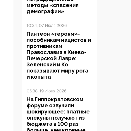
методы «спасения
демографии»
10:34, 07 Июля 2026
Пантеон «героям»-
пособникам нацистов и
противникам
Православия в Киево-
Печерской Лавре:
Зеленский и Ко
показывают миру рога
и копыта
06:38, 19 Июня 2026
На Гиппократовском
форуме озвучили
шокирующее: платные
опекуны получают из
бюджета в 100 раз
больше, чем кровные