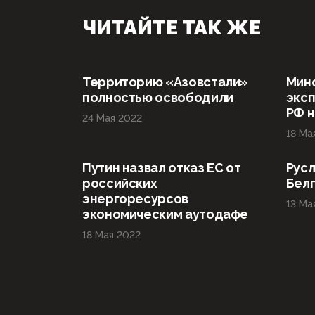
ЧИТАЙТЕ ТАК ЖЕ
Территорию «Азовстали»
Мин
полностью освободили
эксп
РФ н
24 Мая 2022
18 Ма
Путин назвал отказ ЕС от
Русл
российских
Бел
энергоресурсов
13 Ма
экономическим аутодафе
18 Мая 2022