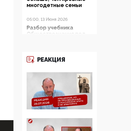
многодетные семьи
05:00, 13 Июня 2026
Разбор учебника
Обществознания под
редакцией Медведева:
суверенитет,
традиционные
ценности и немного
РЕАКЦИЯ
двоемыслия
11:53, 09 Июня 2026
Прокуратура наконец
увидела
экстремистскую
деятельность ИИТО
ЮНЕСКО в России, но
цифроглобалисты
продолжают
определять повестку в