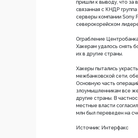
пришли к выводу, что за 
связанная с КНДР группа 
серверы компании Sony P
северокорейском лидере
Ограбление Центробанка
Хакерам удалось снять б
их в другие страны.
Хакеры пытались украсть
межбанковской сети, об
Основную часть операций
злоумышленникам все же 
другие страны. В частнос
местные власти согласил
млн был переведен на сч
Источник: Интерфакс