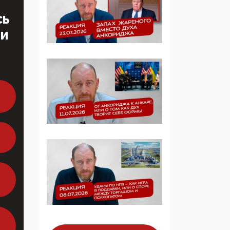
образовании
СЬ
ТИ
09:43, 01 Июня 2026
5G за счет здоровья
граждан: Минцифры
намерено отобрать у
регионов и
муниципалитетов право
защищать жилые дома
и социальные объекты
от ЭМИ
05:58, 26 Мая 2026
Роскомнадзор
освободили от борца с
деструктивным и
опасным контентом
07:39, 25 Мая 2026