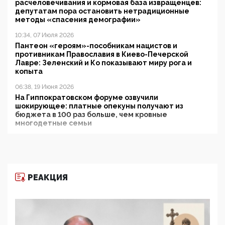
расчеловечивания и кормовая база извращенцев:
депутатам пора остановить нетрадиционные
методы «спасения демографии»
10:34, 07 Июля 2026
Пантеон «героям»-пособникам нацистов и
противникам Православия в Киево-Печерской
Лавре: Зеленский и Ко показывают миру рога и
копыта
06:38, 19 Июня 2026
На Гиппократовском форуме озвучили
шокирующее: платные опекуны получают из
бюджета в 100 раз больше, чем кровные
многодетные семьи
05:00, 13 Июня 2026
Разбор учебника Обществознания под редакцией
Медведева: суверенитет, традиционные ценности
и немного двоемыслия
РЕАКЦИЯ
11:53, 09 Июня 2026
Прокуратура наконец увидела экстремистскую
деятельность ИИТО ЮНЕСКО в России, но
цифроглобалисты продолжают определять
повестку в образовании