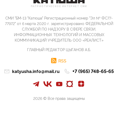
Сионистское правительство благосклонно
ПАТРИОТИЧЕСКОЕ ИНТЕРНЕТ СМИ
разрешило православным христианам провести
обряд Схождения Бл...
СМИ "БМ-13 "Катюша" Регистрационный номер "Эл № ФС77-
09:40, 10 Апреля 2026
77972" от 6 марта 2020 г. зарегистрировано ФЕДЕРАЛЬНОЙ
Честно говоря, ситуация с продвижением через
СЛУЖБОЙ ПО НАДЗОРУ В СФЕРЕ СВЯЗИ,
российские крупнейшие СМИ персоны Эррола
ИНФОРМАЦИОННЫХ ТЕХНОЛОГИЙ И МАССОВЫХ
Маска (отца Ил...
КОММУНИКАЦИЙ УЧРЕДИТЕЛЬ ООО «РЕАЛИСТ»
07:11, 10 Апреля 2026
ГЛАВНЫЙ РЕДАКТОР ЦЫГАНОВ А.Б.
Те, кто стоят за массовым завозом в Россию
инокультурных мигрантов, в общем-то понимают,
что делают ...
RSS
09:34, 09 Апреля 2026
+7 (965) 748-65-65
katyusha.info@mail.ru
Благодаря знакомым, стали известны подробности
истории с белгородскими "Орланами",которые
сбили свыш...
09:01, 09 Апреля 2026
Снова о главном на фронте. Противник вновь
2026 © Все права защищены
захватил "малое небо" на украинском ТВД.
Противник расшир...
08:05, 09 Апреля 2026