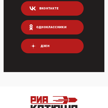
04:47, 10 Апреля 2026
ВКОНТАКТЕ
ИНН для переводов по СБП это первый шаг из
логических двухЗаполнение ИНН при любых
переводах по ...
03:35, 10 Апреля 2026
ОДНОКЛАССНИКИ
Суммарное вознаграждение менеджменту в 15
крупных банках по итогам 2025 года превысило 63
млрд руб. ...
03:01, 10 Апреля 2026
ДЗЕН
Террорист и убийца Буданов вальяжно сообщил,
что союзники просили Киев не наносить удары по
энергети...
01:54, 10 Апреля 2026
ПрезидентПутинвчера вечером обьявил
Пасхальное перемирие с 16 часов субботы до конца
дня Воскресен...
01:09, 10 Апреля 2026
Цифроконцлагерь работает только на
входМошенники активно пользуются аккаунтами на
Госуслугах уме...
12:01, 10 Апреля 2026