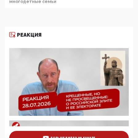
многодетные семьи
05:00, 13 Июня 2026
Разбор учебника Обществознания под редакцией
Медведева: суверенитет, традиционные ценности
и немного двоемыслия
РЕАКЦИЯ
11:53, 09 Июня 2026
Прокуратура наконец увидела экстремистскую
деятельность ИИТО ЮНЕСКО в России, но
цифроглобалисты продолжают определять
повестку в образовании
09:43, 01 Июня 2026
5G за счет здоровья граждан: Минцифры намерено
отобрать у регионов и муниципалитетов право
защищать жилые дома и социальные объекты от
ЭМИ
05:58, 26 Мая 2026
Роскомнадзор освободили от борца с
деструктивным и опасным контентом
07:39, 25 Мая 2026
Манифест против семьи и традиционных
ценностей: «Новые люди» поднимают электорат
БОЛЬШЕ ВИДЕО НА КАНАЛЕ