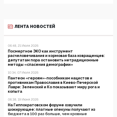
ЛЕНТА НОВОСТЕЙ
06:48, 21 Июля 2026
Посмертное ЭКО как инструмент
расчеловечивания и кормовая база извращенцев:
депутатам пора остановить нетрадиционные
методы «спасения демографии»
10:34, 07 Июля 2026
Пантеон «героям»-пособникам нацистов и
противникам Православия в Киево-Печерской
Лавре: Зеленский и Ко показывают миру рога и
копыта
06:38, 19 Июня 2026
На Гиппократовском форуме озвучили
шокирующее: платные опекуны получают из
бюджета в 100 раз больше, чем кровные