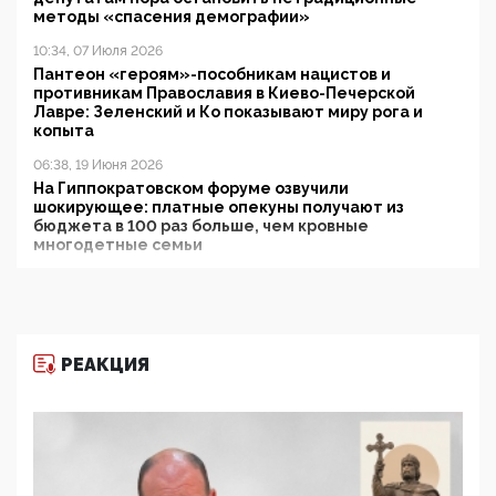
методы «спасения демографии»
10:34, 07 Июля 2026
Пантеон «героям»-пособникам нацистов и
противникам Православия в Киево-Печерской
Лавре: Зеленский и Ко показывают миру рога и
копыта
06:38, 19 Июня 2026
На Гиппократовском форуме озвучили
шокирующее: платные опекуны получают из
бюджета в 100 раз больше, чем кровные
многодетные семьи
05:00, 13 Июня 2026
Разбор учебника Обществознания под редакцией
Медведева: суверенитет, традиционные ценности
и немного двоемыслия
РЕАКЦИЯ
11:53, 09 Июня 2026
Прокуратура наконец увидела экстремистскую
деятельность ИИТО ЮНЕСКО в России, но
цифроглобалисты продолжают определять
повестку в образовании
09:43, 01 Июня 2026