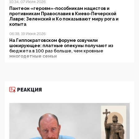
10:34, 07 Июля 2026
Пантеон «героям»-пособникам нацистов и
противникам Православия в Киево-Печерской
Лавре: Зеленский и Ко показывают миру рога и
копыта
06:38, 19 Июня 2026
На Гиппократовском форуме озвучили
шокирующее: платные опекуны получают из
бюджета в 100 раз больше, чем кровные
многодетные семьи
05:00, 13 Июня 2026
Разбор учебника Обществознания под редакцией
Медведева: суверенитет, традиционные ценности
и немного двоемыслия
РЕАКЦИЯ
11:53, 09 Июня 2026
Прокуратура наконец увидела экстремистскую
деятельность ИИТО ЮНЕСКО в России, но
цифроглобалисты продолжают определять
повестку в образовании
09:43, 01 Июня 2026
5G за счет здоровья граждан: Минцифры намерено
отобрать у регионов и муниципалитетов право