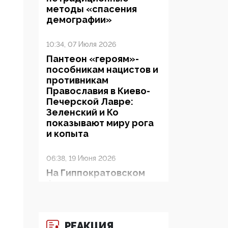
методы «спасения
демографии»
10:34, 07 Июля 2026
Пантеон «героям»-
пособникам нацистов и
противникам
Православия в Киево-
Печерской Лавре:
Зеленский и Ко
показывают миру рога
и копыта
06:38, 19 Июня 2026
На Гиппократовском
форуме озвучили
шокирующее: платные
опекуны получают из
бюджета в 100 раз
РЕАКЦИЯ
больше, чем кровные