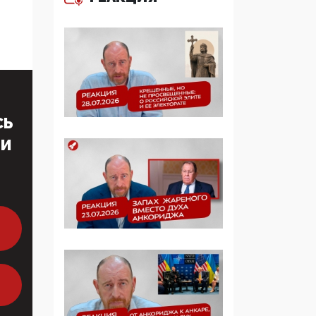
многодетные семьи
05:00, 13 Июня 2026
Разбор учебника
Обществознания под
редакцией Медведева:
суверенитет,
СЬ
традиционные
ценности и немного
ТИ
двоемыслия
11:53, 09 Июня 2026
Прокуратура наконец
увидела
экстремистскую
деятельность ИИТО
ЮНЕСКО в России, но
цифроглобалисты
продолжают
определять повестку в