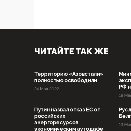
ЧИТАЙТЕ ТАК ЖЕ
Территорию «Азовстали»
Мин
полностью освободили
эксп
РФ н
24 Мая 2022
18 Ма
Путин назвал отказ ЕС от
Русл
российских
Бел
энергоресурсов
13 Ма
экономическим аутодафе