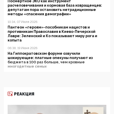
Посмертное ЭКО как инструмент
расчеловечивания и кормовая база извращенцев:
депутатам пора остановить нетрадиционные
методы «спасения демографии»
10:34, 07 Июля 2026
Пантеон «героям»-пособникам нацистов и
противникам Православия в Киево-Печерской
Лавре: Зеленский и Ко показывают миру рога и
копыта
06:38, 19 Июня 2026
На Гиппократовском форуме озвучили
шокирующее: платные опекуны получают из
бюджета в 100 раз больше, чем кровные
многодетные семьи
05:00, 13 Июня 2026
Разбор учебника Обществознания под редакцией
Медведева: суверенитет, традиционные ценности
и немного двоемыслия
РЕАКЦИЯ
11:53, 09 Июня 2026
Прокуратура наконец увидела экстремистскую
деятельность ИИТО ЮНЕСКО в России, но
цифроглобалисты продолжают определять