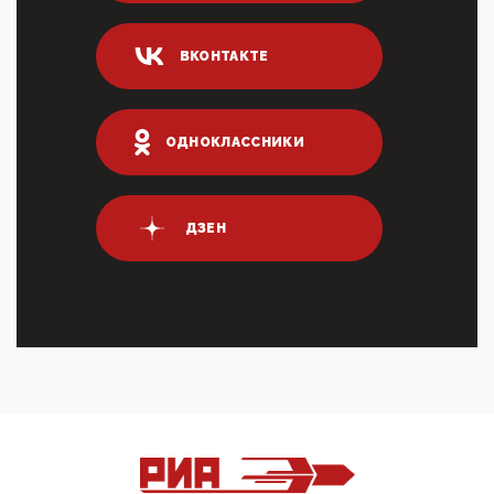
Он это ...
04:47, 10 Апреля 2026
ВКОНТАКТЕ
ИНН для переводов по СБП это первый шаг из
логических двухЗаполнение ИНН при любых
переводах по ...
03:35, 10 Апреля 2026
ОДНОКЛАССНИКИ
Суммарное вознаграждение менеджменту в 15
крупных банках по итогам 2025 года превысило 63
млрд руб. ...
03:01, 10 Апреля 2026
ДЗЕН
Террорист и убийца Буданов вальяжно сообщил,
что союзники просили Киев не наносить удары по
энергети...
01:54, 10 Апреля 2026
ПрезидентПутинвчера вечером обьявил
Пасхальное перемирие с 16 часов субботы до конца
дня Воскресен...
01:09, 10 Апреля 2026
Цифроконцлагерь работает только на
входМошенники активно пользуются аккаунтами на
Госуслугах уме...